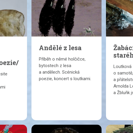
Andělé z lesa
Žabác
staré
Příběh o němé holčičce,
oezie/
bytostech z lesa
Loutková 
a andělech. Scénická
o samotě
site
poezie, koncert s loutkami.
a přátelst
Arnolda L
ami
a Žbluňk 