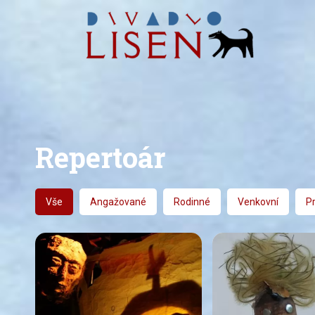
Repertoár
Vše
Angažované
Rodinné
Venkovní
Pr