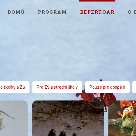
DOMŮ
PROGRAM
REPERTOÁR
O 
o školky a ZŠ
Pro ZŠ a střední školy
Pouze pro dospělé