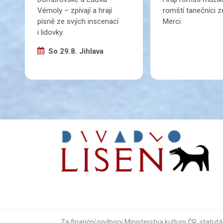
Vémoly – zpívají a hrají
romští tanečníci 
písně ze svých inscenací
Merci.
i lidovky.
So 29.8. Jihlava
Za finanční podpory Ministerstva kultury ČR,
statutá