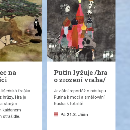
ec na
Putin lyžuje /hra
ici
o zrození vraha/
líšeňská fraška
Jevištní reportáž o nástupu
z hrůzy. Hra je
Putina k moci a směřování
na starým
Ruska k totalitě.
m kaidanem
Pá 21.8. Jičín
strašidle.