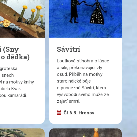
i (Sny
Sávitrí
ho dědka)
Loutková stínohra o lásce
a síle, překonávající zlý
groteska
osud. Příběh na motivy
, snech
staroindické báje
ví na motivy knihy
o princezně Sávitrí, která
obela Kvak
vysvobodí svého muže ze
jsou kamarádi.
zajetí smrti.
Čt 6.8. Hronov