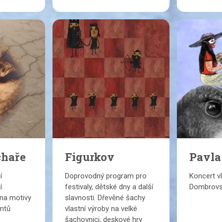
chaře
Figurkov
Pavla
í
Doprovodný program pro
Koncert vl
í.
festivaly, dětské dny a další
Dombrovs
 na motivy
slavnosti. Dřevěné šachy
ntů
vlastní výroby na velké
šachovnici, deskové hry