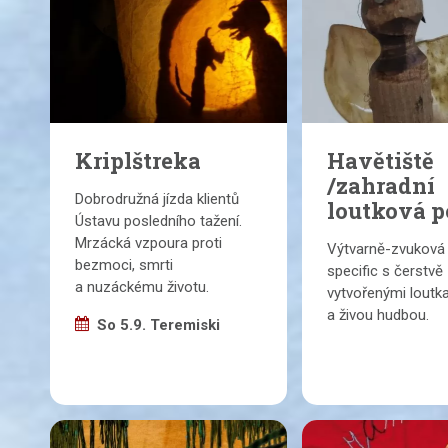
Kriplštreka
Havětiště
/zahradní
Dobrodružná jízda klientů
loutková p
Ústavu posledního tažení.
Mrzácká vzpoura proti
Výtvarně-zvuková 
bezmoci, smrti
specific s čerstvě
a nuzáckému životu.
vytvořenými loutk
a živou hudbou.
So 5.9. Teremiski