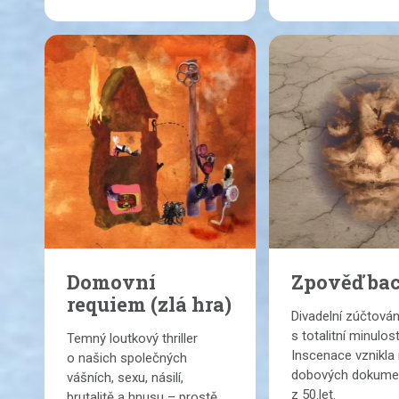
Domovní
Zpověď ba
requiem (zlá hra)
Divadelní zúčtován
s totalitní minulost
Temný loutkový thriller
Inscenace vznikla
o našich společných
dobových dokume
vášních, sexu, násilí,
z 50.let.
brutalitě a hnusu – prostě