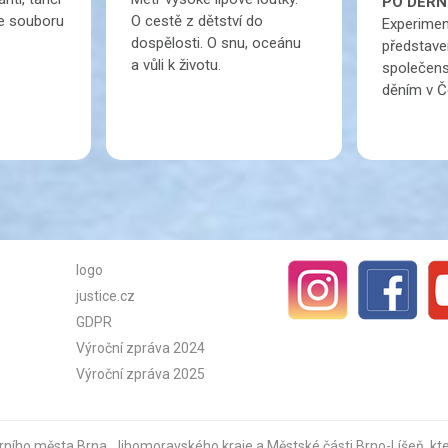
PO DERN
ze souboru
O cestě z dětství do
Experimen
dospělosti. O snu, oceánu
představe
a vůli k životu.
společens
děním v Č
logo
justice.cz
GDPR
Výroční zpráva 2024
Výroční zpráva 2025
rního města Brna
,
Jihomoravského kraje
a
Městské části Brno-Líšeň
, k