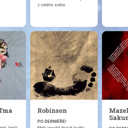
z celého světa.
 Tma
Robinson
Mazel
Saku
PO DERNIÉŘE!
nti, tančí
Metr vysoké lipové loutky.