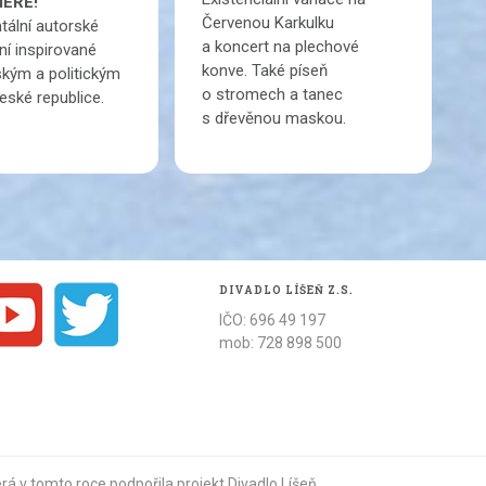
IÉŘE!
Červenou Karkulku
tální autorské
a koncert na plechové
ní inspirované
konve. Také píseň
kým a politickým
o stromech a tanec
eské republice.
s dřevěnou maskou.
DIVADLO LÍŠEŇ Z.S.
IČO: 696 49 197
mob: 728 898 500
terá v tomto roce podpořila projekt Divadlo Líšeň