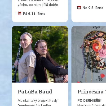
všeho, co nám dělá dobře.
Ne 9.8. Brno
Pá 6.11. Brno
PaLuBa Band
Princezna
Muzikantský projekt Pavly
PO DERNIÉŘE!
Dombrovské a Luďka
Hrají romští muzika