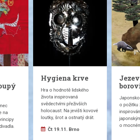
Hygiena krve
Jezev
loupý
borov
Hra o hodnotě lidského
života inspirovaná
Japonsko-
svědectvími přeživších
o požitku 
anec
holocaust. Na jevišti kovové
inspirová
e na
loutky, šrot a ostnatý drát.
japonský
principy
o mocném 
ivadla.
Čt 19.11. Brno