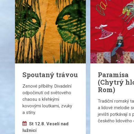
Spoutaný trávou
Paramisa
(Chytrý h
Zenové příběhy. Divadelní
Rom)
odpočinutí od světového
chaosu s křehkými
Tradiční romský t
kovovými loutkami, zvuky
a lidové melodie s
a stíny.
jevišti potkávají s 
českého lidového d
St 12.8. Veselí nad
lužnicí