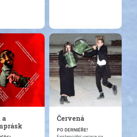
 a
Červená
mprásk
PO DERNIÉŘE!
Existenciální variace na