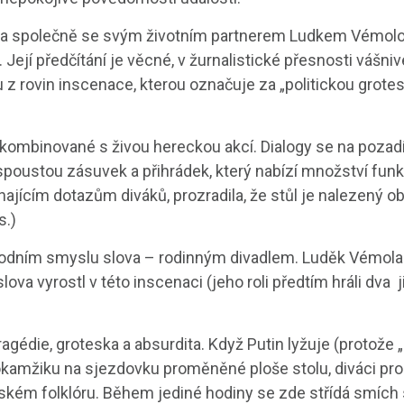
ň a společně se svým životním partnerem Ludkem Vémolou
. Její předčítání je věcné, v žurnalistické přesnosti váš
 z rovin inscenace, kterou označuje za „politickou grotes
í kombinované s živou hereckou akcí. Dialogy se na pozad
e spoustou zásuvek a přihrádek, který nabízí množství f
hajícím dotazům diváků, prozradila, že stůl je nalezený o
s.)
vodním smyslu slova – rodinným divadlem. Luděk Vémola 
va vyrostl v této inscenaci (jeho roli předtím hráli dva ji
tragédie, groteska a absurdita. Když Putin lyžuje (protože 
 okamžiku na sjezdovku proměněné ploše stolu, diváci pr
ském folklóru. Během jediné hodiny se zde střídá smích 