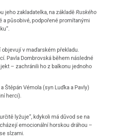
 jeho zakladatelka, na základě
Ruského
nivé a působivé, podpořené promítanými
ku“.
í objevují v maďarském překladu.
unkcí. Pavla Dombrovská během následné
bjekt – zachránili ho z balkonu jednoho
a Štěpán Vémola (syn Luďka a Pavly)
ní herci).
„určitě lyžuje“, kdykoli má důvod se na
ocházejí emocionální horskou dráhou –
se slzami.