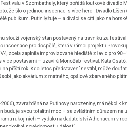
stivalu v Szombathely, který pořádá loutkové divadlo Me
, že šlo o jedinou inscenaci s více herci. Divadlo Líšeň 
lé publikum. Putin lyžuje – a diváci se cítí jako na horsk
mu slouží vojenský stan postavený na trávníku za festiv
to inscenace pro dospělé, která v rámci projektu Provok
, zcela zaplnila improvizované hlediště z lavic pro 90
s více postavami – uzavírá MonoBáb festival. Kata Csató,
 i na příští rok. Kdo letos představení nestihl, může doufa
působí jako akvárium z matného, opálově zbarveného plát
2006), zavražděná na Putinovy narozeniny, má několik kn
tin buduje svou totalitní moc
– se zvláštním důrazem na u
rama rukojmích – vydalo nakladatelství Athenaeum v ro
 znepokojivé povědomosti událostí.