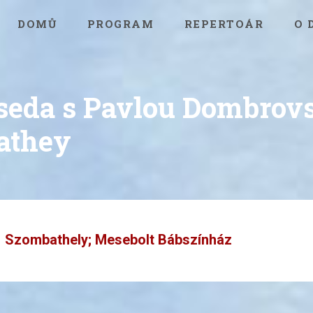
DOMŮ
PROGRAM
REPERTOÁR
O 
eseda s Pavlou Dombrov
athey
Szombathely; Mesebolt Bábszínház