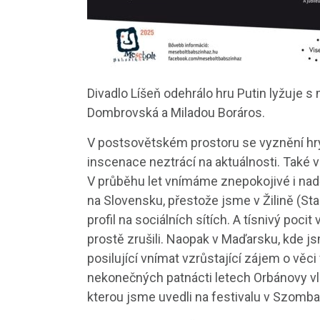
Divadlo Líšeň odehrálo hru Putin lyžuje s
Dombrovská a Miladou Boráros.
V postsovětském prostoru se vyznění hry 
inscenace neztrácí na aktuálnosti. Také 
V průběhu let vnímáme znepokojivé i nadě
na Slovensku, přestože jsme v Žilině (Sta
profil na sociálních sítích. A tísnivý poc
prostě zrušili. Naopak v Maďarsku, kde j
posilující vnímat vzrůstající zájem o věci 
nekonečných patnácti letech Orbánovy vlá
kterou jsme uvedli na festivalu v Szomba