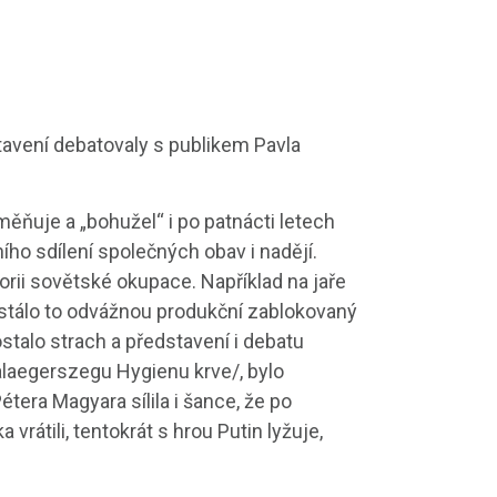
stavení debatovaly s publikem Pavla
ěňuje a „bohužel“ i po patnácti letech
ho sdílení společných obav i nadějí.
rii sovětské okupace. Například na jaře
, stálo to odvážnou produkční zablokovaný
dostalo strach a představení i debatu
Zalaegerszegu Hygienu krve/, bylo
étera Magyara sílila i šance, že po
tili, tentokrát s hrou Putin lyžuje,