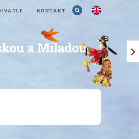
en
DIVADLE
KONTAKT
skou a Miladou