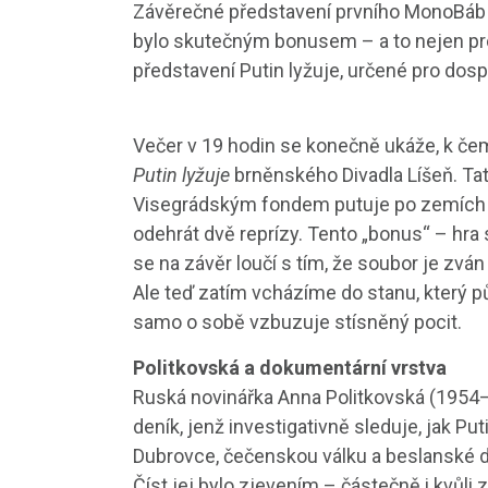
Závěrečné představení prvního MonoBáb Fe
bylo skutečným bonusem – a to nejen proto
představení Putin lyžuje, určené pro dospě
Večer v 19 hodin se konečně ukáže, k če
Putin lyžuje
brněnského Divadla Líšeň. Ta
Visegrádským fondem putuje po zemích V4
odehrát dvě reprízy. Tento „bonus“ – hra 
se na závěr loučí s tím, že soubor je zván
Ale teď zatím vcházíme do stanu, který 
samo o sobě vzbuzuje stísněný pocit.
Politkovská a dokumentární vrstva
Ruská novinářka Anna Politkovská (1954–
deník, jenž investigativně sleduje, jak Pu
Dubrovce, čečenskou válku a beslanské d
Číst jej bylo zjevením – částečně i kvůli