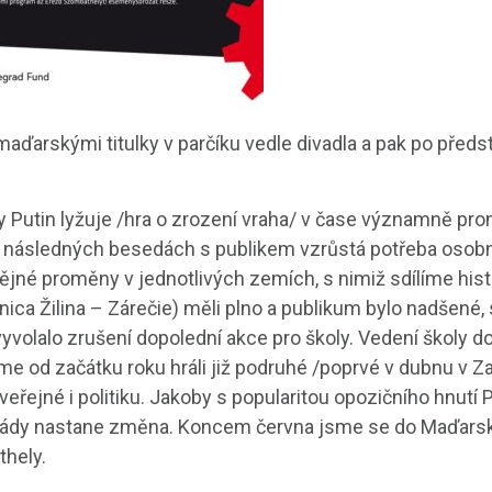
 maďarskými titulky v parčíku vedle divadla a pak po před
Putin lyžuje /hra o zrození vraha/ v čase významně prom
v následných besedách s publikem vzrůstá potřeba osobní
jné proměny v jednotlivých zemích, s nimiž sdílíme histo
nica Žilina – Zárečie) měli plno a publikum bylo nadšené
it vyvolalo zrušení dopolední akce pro školy. Vedení školy 
sme od začátku roku hráli již podruhé /poprvé v dubnu v 
veřejné i politiku. Jakoby s popularitou opozičního hnutí P
dy nastane změna. Koncem června jsme se do Maďarska vrá
thely.