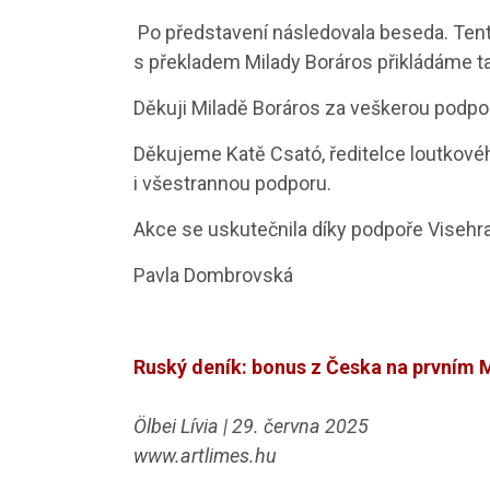
Po představení následovala beseda. Tento
s překladem Milady Boráros přikládáme t
Děkuji Miladě Boráros za veškerou podpor
Děkujeme Katě Csató, ředitelce loutkové
i všestrannou podporu.
Akce se uskutečnila díky podpoře Visehr
Pavla Dombrovská
Ruský deník: bonus z Česka na prvním
Ölbei Lívia | 29. června 2025
www.artlimes.hu