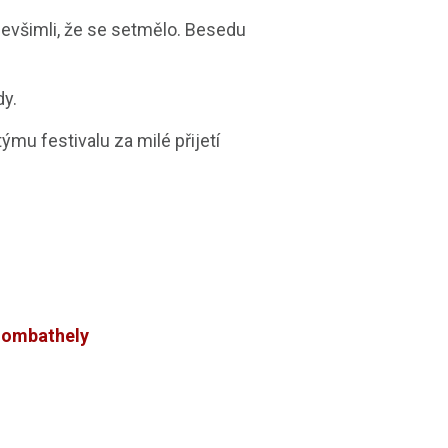
nevšimli, že se setmělo. Besedu
dy.
mu festivalu za milé přijetí
zombathely