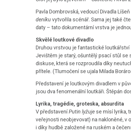
Pavla Dombrovská, vedoucí Divadla Líše
deníku
vytvořila scénář. Sama jej také čte
daty – tato dokumentární vrstva je jednou
Skvělé loutkové divadlo
Druhou vrstvou je fantastické loutkářstv
Jevištěm je starý, ošuntělý psací stůl s
diskuse, která se rozproudila díky neutuc
přítele. (Tlumočení se ujala Milada Boráro
Představení je loutkovým divadlem v pů
jsou dva fenomenální loutkáři. Štěpán doslo
Lyrika, tragédie, groteska, absurdita
V představení
Putin lyžuje
se mísí lyrika, 
veřejnosti neobjevovat) na nakloněné, v
i díky hudbě založené na ruském a čečen