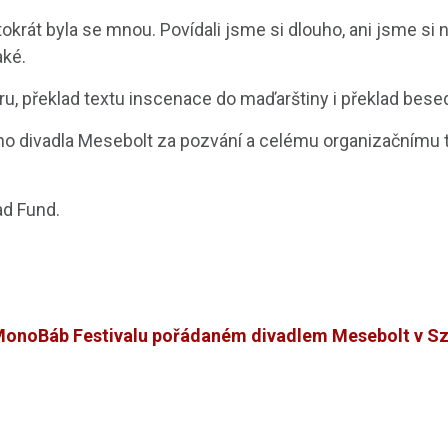
krát byla se mnou. Povídali jsme si dlouho, ani jsme si 
aké.
u, překlad textu inscenace do maďarštiny i překlad bese
ho divadla Mesebolt
za pozvání a celému organizačnímu tý
ad Fund.
 MonoBáb Festivalu pořádaném divadlem Mesebolt v S