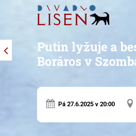
Putin lyžuje a b
Boráros v Szomb
Pá 27.6.2025 v 20:00