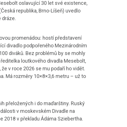
sebolt oslavující 30 let své existence,
(Česká republika, Brno-Líšeň) uvedlo
é dráze.
alovou promenádou: hostí představení
ující divadlo podpořeného Mezinárodním
–100 diváků. Bez problémů by se mohly
 ředitelka loutkového divadla Mesebolt,
t, že v roce 2026 se mu podaří ho vidět.
na. Má rozměry 10×8×3,6 metru – už to
ih přeložených i do maďarštiny.
Ruský
dálosti v moskevském Divadle na
ce 2018 v překladu Ádáma Sziebertha.