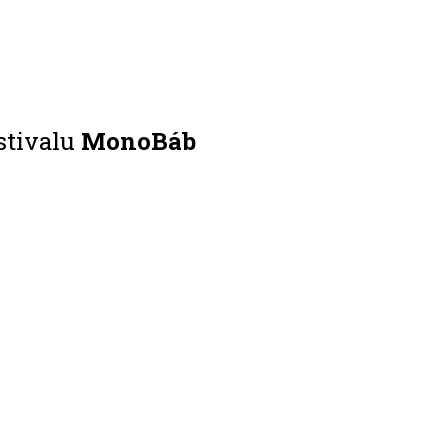
stivalu
MonoBáb