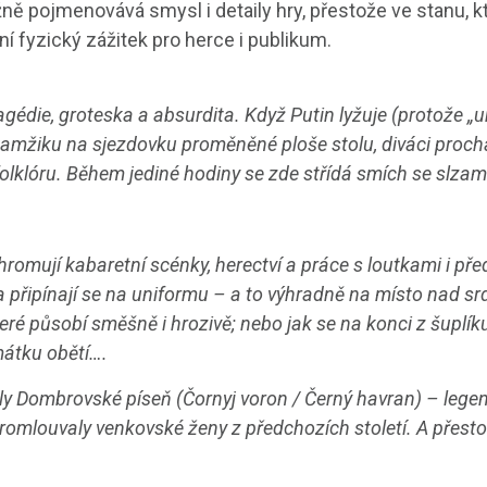
žně pojmenovává smysl i detaily hry, přestože ve stanu, 
ní fyzický zážitek pro herce i publikum.
tragédie, groteska a absurdita. Když Putin lyžuje (protože „u
kamžiku na sjezdovku proměněné ploše stolu, diváci proch
klóru. Během jediné hodiny se zde střídá smích se slzam
ohromují kabaretní scénky, herectví a práce s loutkami i pře
a připínají se na uniformu – a to výhradně na místo nad s
eré působí směšně i hrozivě; nebo jak se na konci z šuplík
mátku obětí….
ly Dombrovské píseň (Čornyj voron / Černý havran) – legend
 promlouvaly venkovské ženy z předchozích století. A přesto 