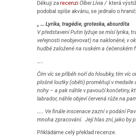
Děkuji za
recenzi
Ölbei Lívia /
která výsti
podobal spíše akváriu, se jednalo o hranič
„ … Lyrika, tragédie, groteska, absurdita
V představení Putin lyžuje se mísí lyrika, 
veřejnosti neobjevovat) na nakloněné, v o
hudbě založené na ruském a čečenském fol
…..
Čím víc se příběh noří do hloubky, tím víc 
plošné loutky (oběti)
proměňují v medaile 
nohy – a pak náhle v pavoučí končetiny, kt
labrador, náhle objeví červená růže na pa
…..
Ve finále inscenace zazní v podání Pav
mnoha zpracování.
Její hlas zní, jako by
Přikládáme celý překlad recenze.