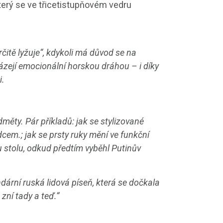
který se ve třicetistupňovém vedru
rčitě lyžuje“, kdykoli má důvod se na
ázejí emocionální horskou dráhou – i díky
i.
dměty. Pár příkladů: jak se stylizované
rdcem.
; jak se prsty ruky mění ve funkční
u stolu, odkud předtím vyběhl Putinův
ární ruská lidová píseň, která se dočkala
zní tady a teď.“