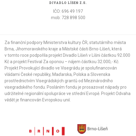
DIVADLO LÍŠEŇ Z.S.
IČO: 696 49 197
mob: 728 898 500
Za finanční podpory Ministerstva kultury ČR,
statutárního města
Brna
,
Jihomoravského kraje
a
Městské části Brno-Líšeň
, která
v tomto roce podpořila projekt Divadlo Líšeň v Líšni částkou 92.000
Kč a projekt Festival Za oponou – nájem částkou 32.000,- Kč.
Projekt Provokující divadlo ve Visegrádu je spolufinancován
vládami České republiky, Maďarska, Polska a Slovenska
prostřednictvím Visegrádských grantů od
Mezinárodního
visegradského fondu
. Posláním fondu je prosazovat nápady pro
udržitelné regionální spolupráce ve střední Evropě. Projekt Odvaha
vědět je financován Evropskou unií.