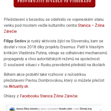
PROVOKUJÍCÍ DIVADLO VE VISEGRÁDU
Představení s besedou se odehrálo ve vojeneském stanu
venku pod mostem vedle kulturního centra
Stanica – Žilina
Zárečie
.
Filipp Sedov
je ruský aktivista žijící na Slovensku, kam se
dostal v roce 2018 díky projektu Erasmus. Patří k hlasitým
kritikům Vladimíra Putina, věnuje se odhalování mechanismů
propagandy a vlivu autoritářských režimů na společnost.
O současné situaci v Rusku pravidelně přednáší na školách.
Během akce proběhl také rozhovor s režisérkou
představení Pavlou Dombrovskou, který si můžete přečíst
na
Aktuality.sk
.
Ohlasy z
Facebooku Stanica Žilina-Zárečie
: