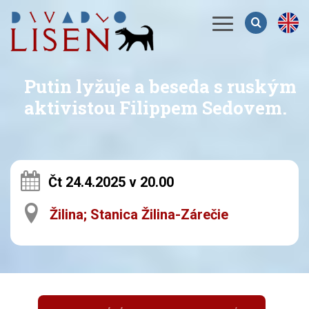
Menu
Putin lyžuje a beseda s ruským
aktivistou Filippem Sedovem.
Čt 24.4.2025 v 20.00
Žilina; Stanica Žilina-Zárečie