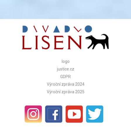
logo
justice.cz
GDPR
Výroční zpráva 2024
Výroční zpráva 2025