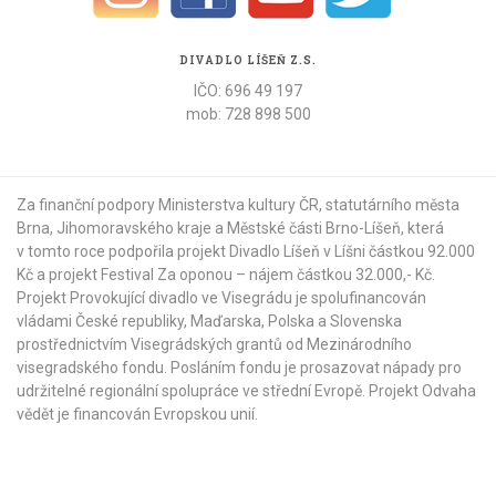
DIVADLO LÍŠEŇ Z.S.
IČO: 696 49 197
mob: 728 898 500
Za finanční podpory Ministerstva kultury ČR,
statutárního města
Brna
,
Jihomoravského kraje
a
Městské části Brno-Líšeň
, která
v tomto roce podpořila projekt Divadlo Líšeň v Líšni částkou 92.000
Kč a projekt Festival Za oponou – nájem částkou 32.000,- Kč.
Projekt Provokující divadlo ve Visegrádu je spolufinancován
vládami České republiky, Maďarska, Polska a Slovenska
prostřednictvím Visegrádských grantů od
Mezinárodního
visegradského fondu
. Posláním fondu je prosazovat nápady pro
udržitelné regionální spolupráce ve střední Evropě. Projekt Odvaha
vědět je financován Evropskou unií.