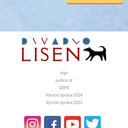
Alternative:
logo
justice.cz
GDPR
Výroční zpráva 2024
Výroční zpráva 2025