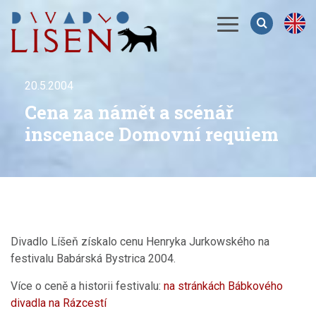
Menu
20.5.2004
Cena za námět a scénář
inscenace Domovní requiem
Divadlo Líšeň získalo cenu Henryka Jurkowského na
festivalu Babárská Bystrica 2004.
Více o ceně a historii festivalu:
na stránkách Bábkového
divadla na Rázcestí