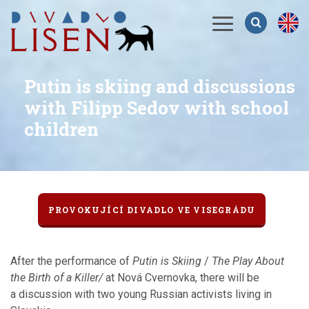
Menu
Putin is skiing and discussions
with Filipp Sedov with school
children
PROVOKUJÍCÍ DIVADLO VE VISEGRÁDU
After the performance of
Putin is Skiing
/
The Play About
the Birth of a Killer/
at Nová Cvernovka, there will be
a discussion with two young Russian activists living in