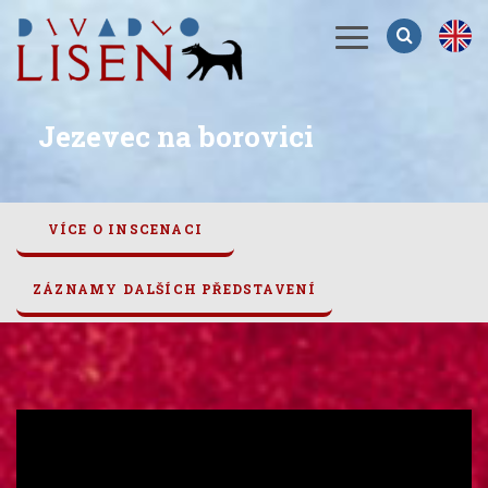
Menu
Jezevec na borovici
VÍCE O INSCENACI
ZÁZNAMY DALŠÍCH PŘEDSTAVENÍ