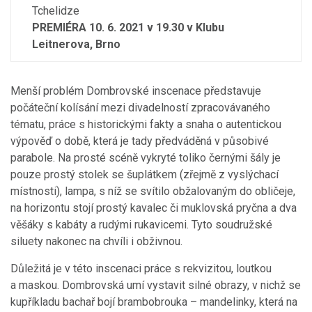
Tchelidze
PREMIÉRA 10. 6. 2021 v 19.30 v Klubu
Leitnerova, Brno
Menší problém Dombrovské inscenace představuje
počáteční kolísání mezi divadelností zpracovávaného
tématu, práce s historickými fakty a snaha o autentickou
výpověď o době, která je tady předváděná v působivé
parabole. Na prosté scéně vykryté toliko černými šály je
pouze prostý stolek se šuplátkem (zřejmě z vyslýchací
místnosti), lampa, s níž se svítilo obžalovaným do obličeje,
na horizontu stojí prostý kavalec či muklovská pryčna a dva
věšáky s kabáty a rudými rukavicemi. Tyto soudružské
siluety nakonec na chvíli i obživnou.
Důležitá je v této inscenaci práce s rekvizitou, loutkou
a maskou. Dombrovská umí vystavit silné obrazy, v nichž se
kupříkladu bachař bojí brambobrouka – mandelinky, která na