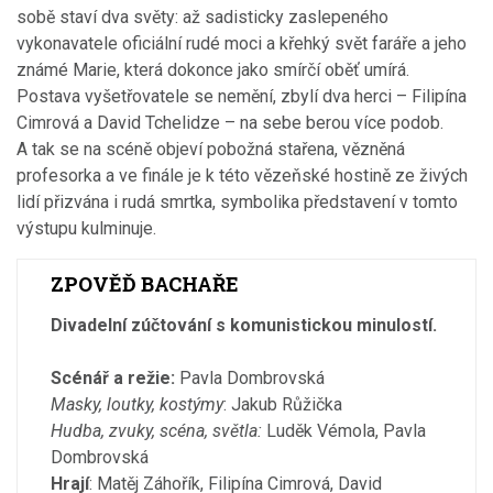
sobě staví dva světy: až sadisticky zaslepeného
vykonavatele oficiální rudé moci a křehký svět faráře a jeho
známé Marie, která dokonce jako smírčí oběť umírá.
Postava vyšetřovatele se nemění, zbylí dva herci – Filipína
Cimrová a David Tchelidze – na sebe berou více podob.
A tak se na scéně objeví pobožná stařena, vězněná
profesorka a ve finále je k této vězeňské hostině ze živých
lidí přizvána i rudá smrtka, symbolika představení v tomto
výstupu kulminuje.
ZPOVĚĎ BACHAŘE
Divadelní zúčtování s komunistickou minulostí.
Scénář a režie:
Pavla Dombrovská
Masky, loutky, kostýmy
: Jakub Růžička
Hudba, zvuky, scéna, světla:
Luděk Vémola, Pavla
Dombrovská
Hrají
: Matěj Záhořík, Filipína Cimrová, David