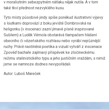
v moralistním sebezpytném nátlaku nějak nutila. A v tom
také tkví přednost nezvyklého kusu.
Tyto místy působivé jindy spíše poněkud ilustrativní výjevy
s loutkami doprovází z boku jeviště Dombrovská na
heligonku (v inscenaci zazní jímavé písně inspirované
Sušilem) a Luděk Vémola obstarává tlampačem hlášení
obecního či vězeňského rozhlasu nebo vyrábí nejrůznější
ruchy. Právě nastíněná poetika a vizuál vytváří z inscenace
Zpověď bachaře zajímavý příspěvek ke zločineckému
režimu stalinistického typu a jeho justičním vraždám, s nimiž
jsme se namnoze dodnes nevypořádali.
Autor:
Luboš Mareček