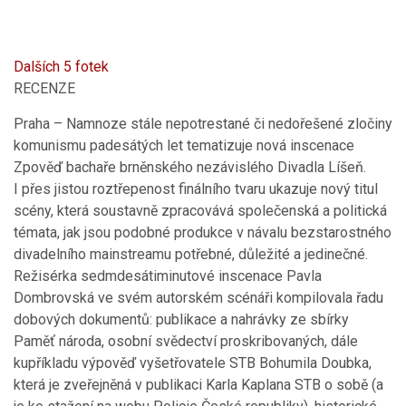
Dalších 5 fotek
RECENZE
Praha –
Namnoze stále nepotrestané či nedořešené zločiny
komunismu padesátých let tematizuje nová inscenace
Zpověď bachaře brněnského nezávislého Divadla Líšeň.
I přes jistou roztřepenost finálního tvaru ukazuje nový titul
scény, která soustavně zpracovává společenská a politická
témata, jak jsou podobné produkce v návalu bezstarostného
divadelního mainstreamu potřebné, důležité a jedinečné.
Režisérka sedmdesátiminutové inscenace Pavla
Dombrovská ve svém autorském scénáři kompilovala řadu
dobových dokumentů: publikace a nahrávky ze sbírky
Paměť národa, osobní svědectví proskribovaných, dále
kupříkladu výpověď vyšetřovatele STB Bohumila Doubka,
která je zveřejněná v publikaci Karla Kaplana STB o sobě (a