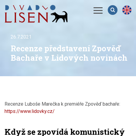
Menu
26.7.2021
Recenze představení Zpověď
Bachaře v Lidových novinách
Recenze Luboše Marečka k premiéře Zpověď bachaře:
https://www.lidovky.cz/
Když se zpovídá komunistický