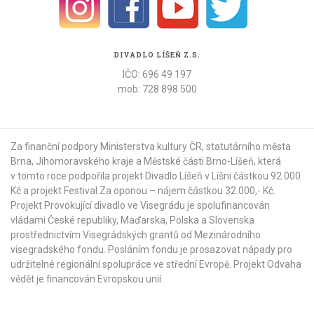
DIVADLO LÍŠEŇ Z.S.
IČO: 696 49 197
mob: 728 898 500
Za finanční podpory Ministerstva kultury ČR,
statutárního města
Brna
,
Jihomoravského kraje
a
Městské části Brno-Líšeň
, která
v tomto roce podpořila projekt Divadlo Líšeň v Líšni částkou 92.000
Kč a projekt Festival Za oponou – nájem částkou 32.000,- Kč.
Projekt Provokující divadlo ve Visegrádu je spolufinancován
vládami České republiky, Maďarska, Polska a Slovenska
prostřednictvím Visegrádských grantů od
Mezinárodního
visegradského fondu
. Posláním fondu je prosazovat nápady pro
udržitelné regionální spolupráce ve střední Evropě. Projekt Odvaha
vědět je financován Evropskou unií.