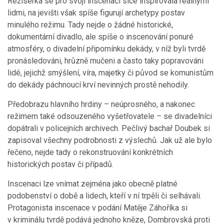
Režisérka se pro svoji inscenaci sice inspirovala reálnými
lidmi, na jevišti však spíše figurují archetypy postav
minulého režimu. Tady nejde o žádné historické,
dokumentární divadlo, ale spíše o inscenování ponuré
atmosféry, o divadelní připomínku dekády, v níž byli tvrdě
pronásledováni, hrůzně mučeni a často taky popravováni
lidé, jejichž smýšlení, víra, majetky či původ se komunistům
do dekády páchnoucí krví nevinných prostě nehodily.
Předobrazu hlavního hrdiny – neúprosného, a nakonec
režimem také odsouzeného vyšetřovatele – se divadelníci
dopátrali v policejních archivech. Pečlivý bachař Doubek si
zapisoval všechny podrobnosti z výslechů. Jak už ale bylo
řečeno, nejde tady o rekonstruování konkrétních
historických postav či případů.
Inscenaci lze vnímat zejména jako obecně platné
podobenství o době a lidech, kteří v ní trpěli či selhávali.
Protagonista inscenace v podání Matěje Záhoříka si
v kriminálu tvrdě podává jednoho kněze, Dombrovská proti