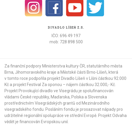
DIVADLO LÍŠEŇ Z.S.
IČO: 696 49 197
mob: 728 898 500
Za finanční podpory Ministerstva kultury ČR,
statutárního města
Brna
,
Jihomoravského kraje
a
Městské části Brno-Líšeň
, která
v tomto roce podpořila projekt Divadlo Líšeň v Líšni částkou 92.000
Kč a projekt Festival Za oponou – nájem částkou 32.000,- Kč.
Projekt Provokující divadlo ve Visegrádu je spolufinancován
vládami České republiky, Maďarska, Polska a Slovenska
prostřednictvím Visegrádských grantů od
Mezinárodního
visegradského fondu
. Posláním fondu je prosazovat nápady pro
udržitelné regionální spolupráce ve střední Evropě. Projekt Odvaha
vědět je financován Evropskou unií.