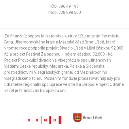
IČO: 696 49 197
mob: 728 898 500
Za finanční podpory Ministerstva kultury ČR,
statutárního města
Brna
,
Jihomoravského kraje
a
Městské části Brno-Líšeň
, která
v tomto roce podpořila projekt Divadlo Líšeň v Líšni částkou 92.000
Kč a projekt Festival Za oponou – nájem částkou 32.000,- Kč.
Projekt Provokující divadlo ve Visegrádu je spolufinancován
vládami České republiky, Maďarska, Polska a Slovenska
prostřednictvím Visegrádských grantů od
Mezinárodního
visegradského fondu
. Posláním fondu je prosazovat nápady pro
udržitelné regionální spolupráce ve střední Evropě. Projekt Odvaha
vědět je financován Evropskou unií.