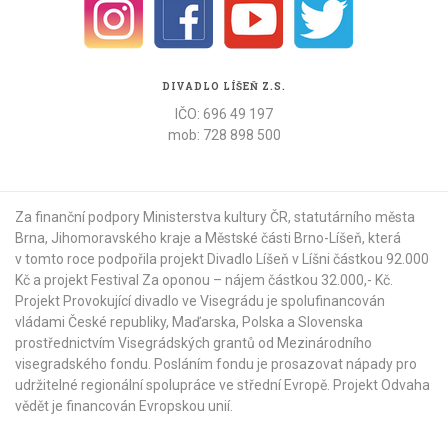
DIVADLO LÍŠEŇ Z.S.
IČO: 696 49 197
mob: 728 898 500
Za finanční podpory Ministerstva kultury ČR,
statutárního města
Brna
,
Jihomoravského kraje
a
Městské části Brno-Líšeň
, která
v tomto roce podpořila projekt Divadlo Líšeň v Líšni částkou 92.000
Kč a projekt Festival Za oponou – nájem částkou 32.000,- Kč.
Projekt Provokující divadlo ve Visegrádu je spolufinancován
vládami České republiky, Maďarska, Polska a Slovenska
prostřednictvím Visegrádských grantů od
Mezinárodního
visegradského fondu
. Posláním fondu je prosazovat nápady pro
udržitelné regionální spolupráce ve střední Evropě. Projekt Odvaha
vědět je financován Evropskou unií.