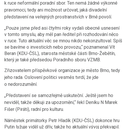
k ruce neformální poradní sbor. Ten nemá žádné výkonné
pravomoci, tedy ani možnost určovat, jaká divadelní
představení na veřejných prostranstvích v Brně povolí.
„Pouze jsme před asi čtyřmi roky vydali obecné usnesení
v tomto smyslu, aby měl pan ředitel při rozhodování něco
v ruce. Tuto aktuální věc se mnou nikdo nekonzultoval. Spíš
se bavíme o investicích nebo provozu,“ poznamenal Vít
Beran (KDU-ČSL), starosta městské části Brno-Žebětín,
který je také předsedou Poradního sboru VZMB.
Zřizovatelem příspěvkové organizace je město Brno, tedy
jeho rada. Oslovení politici vesměs tvrdí, že jde
o nedorozumění.
„Představení se samozřejmě uskuteční. Ještě jsem ho
neviděl, takže děkuji za upozornění,“ řekl Deníku N Marek
Fišer (Piráti), radní pro kulturu.
Náměstek primátorky Petr Hladík (KDU-ČSL) dokonce hru
Putin lyžuje viděl už dřív, takže ho aktuální vývoj překvapil.