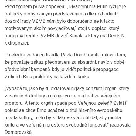
Před týdnem přišla odpověď. „Divadelní hra Putin lyžuje je
politicky motivovaným představením a dle rozhodnutí
dozorčí rady VZMB nám bylo doporučeno se k takto
motivovaným akcím nevyjadřovat,“ stojí v dopise, který
podepsal ředitel VZMB Jozef Kasala a který má Deník N
k dispozici.
Umělecká vedoucí divadla Pavla Dombrovská mluví i tom,
že považuje zákaz představení za absurdní, navíc v době
předvolební kampaně, kdy je vidět politická propagace
v ulicích Brna prakticky na každém kroku.
„Vypadá to, jako by tu existoval nějaký cenzurní orgán, který
zasahuje do kultury a určuje, co se má hrát ve veřejném
prostoru. A tento orgán
spadá pod Veřejnou zeleň? Zvlášť
pokud se chce Brno ucházet o titul hlavního evropského
města kultury, mělo by si takové věci ohlídat, aby mohla
kultura ve veřejném prostoru svobodně fungovat,“ reagovala
Dombrovská.