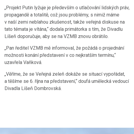
„Projekt Putin lyžuje je především o utlačování lidských práv,
propagandě a totalitě, což jsou problémy, s nimiž máme
v naší zemi neblahou zkušenost, takže veřejná diskuse na
tato témata je vítána,“ dodala primátorka s tím, že Divadlu
Líšeň doporučuje, aby se na VZMB znovu obrátilo.
„Pan ředitel VZMB mě informoval, že požádá o projednání
možnosti konání představení v co nejkratším termínu,“
uzavřela Vaňková.
„Věříme, že se Veřejná zeleň dokáže se situací vypořádat,
a těšíme se 6. října na představení,“ doufá umělecká vedoucí
Divadla Líšeň Dombrovská.