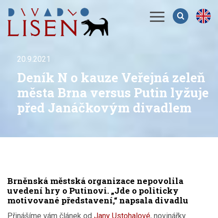
Menu
20.9.2021
Deník N o kauze Veřejná zeleň
města Brna versus Putin lyžuje
před Janáčkovým divadlem
Brněnská městská organizace nepovolila
uvedení hry o Putinovi. „Jde o politicky
motivované představení,“ napsala divadlu
Přinášíme vám článek od
Jany Ustohalové
, novinářky