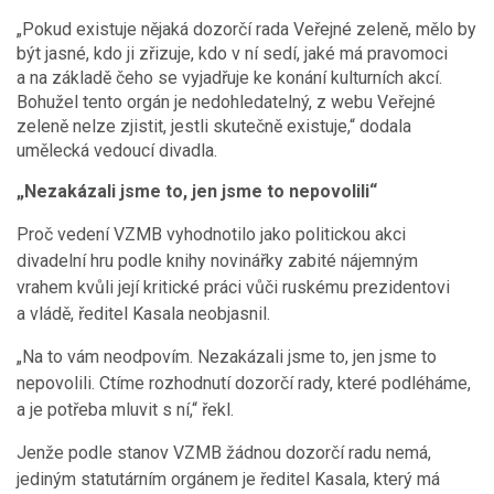
„Pokud existuje nějaká dozorčí rada Veřejné zeleně, mělo by
být jasné, kdo ji zřizuje, kdo v ní sedí, jaké má pravomoci
a na základě čeho se vyjadřuje ke konání kulturních akcí.
Bohužel tento orgán je nedohledatelný, z webu Veřejné
zeleně nelze zjistit, jestli skutečně existuje,“ dodala
umělecká vedoucí divadla.
„Nezakázali jsme to, jen jsme to nepovolili“
Proč vedení VZMB vyhodnotilo jako politickou akci
divadelní hru podle knihy novinářky zabité nájemným
vrahem kvůli její kritické práci vůči ruskému prezidentovi
a vládě, ředitel Kasala neobjasnil.
„Na to vám neodpovím. Nezakázali jsme to, jen jsme to
nepovolili. Ctíme rozhodnutí dozorčí rady, které podléháme,
a je potřeba mluvit s ní,“ řekl.
Jenže podle stanov VZMB žádnou dozorčí radu nemá,
jediným statutárním orgánem je ředitel Kasala, který má