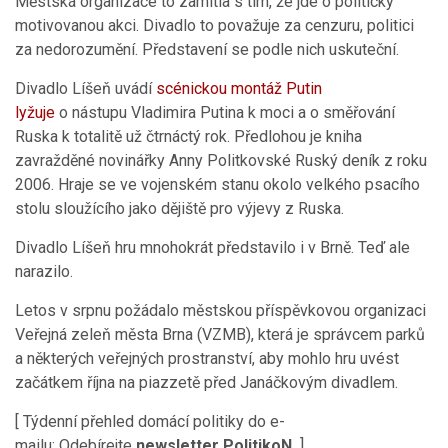
Městská organizace to zamítla s tím, že jde o politicky
motivovanou akci. Divadlo to považuje za cenzuru, politici
za nedorozumění. Představení se podle nich uskuteční.
Divadlo Líšeň uvádí
scénickou montáž Putin
lyžuje
o nástupu Vladimira Putina k moci a o směřování
Ruska k totalitě už čtrnáctý rok. Předlohou je kniha
zavražděné novinářky Anny Politkovské Ruský deník z roku
2006. Hraje se ve vojenském stanu okolo velkého psacího
stolu sloužícího jako dějiště pro výjevy z Ruska.
Divadlo Líšeň hru mnohokrát představilo i v Brně. Teď ale
narazilo.
Letos v srpnu požádalo městskou příspěvkovou organizaci
Veřejná zeleň města Brna (VZMB), která je správcem parků
a některých veřejných prostranství, aby mohlo hru uvést
začátkem října na piazzetě před Janáčkovým divadlem.
[ Týdenní přehled domácí politiky do e-
mailu: Odebírejte
newsletter PolitikoN.
]