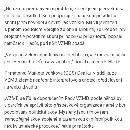
„Nemám s představením problém, zhlédl jsem je a velmi se
mi líbilo. Divadlo Líšeň podporuji. O usnesení poradního
sboru jsem nevěděl a nevím, jak vzniklo. Mluvil jsem teď
s panem ředitelem Veřejné zeleně a slíbil mi, že uvedení hry
projedná v poradním sboru při nejbližší příležitosti,“ popsal
náměstek Hladík, pod nějž VZMB spadá.
„Veřejnou zeleň neomlouvám a neobhajuji, ale možná stačilo
jen zvednout telefon a zavolat mi,“ dodal náměstek Hladík.
Primátorka Markéta Vaňková (ODS) Deníku N sdělila, že
VZMB zřejmě nepřesně interpretovala anotaci představení
na webu divadla.
„VZMB se řídila doporučením Rady VZMB, podle něhož by
v parcích ve správě této příspěvkové organizace neměly být
povolovány politické akce. Myšleny jsou tím ovšem
samozřejmě akce spojené s tuzemskou či místní politikou,
nikoliv umělecké produkce,“ řekla primátorka.