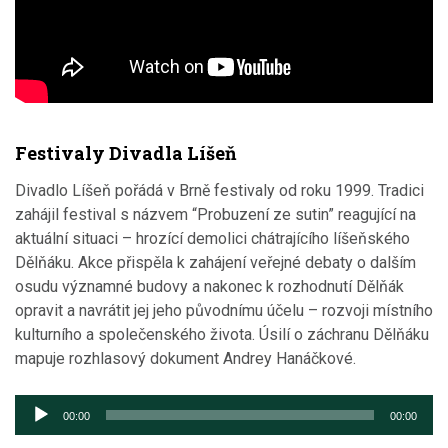
Festivaly Divadla Líšeň
Divadlo Líšeň pořádá v Brně festivaly od roku 1999. Tradici
zahájil festival s názvem “Probuzení ze sutin” reagující na
aktuální situaci – hrozící demolici chátrajícího líšeňského
Dělňáku. Akce přispěla k zahájení veřejné debaty o dalším
osudu významné budovy a nakonec k rozhodnutí Dělňák
opravit a navrátit jej jeho původnímu účelu – rozvoji místního
kulturního a společenského života. Úsilí o záchranu Dělňáku
mapuje rozhlasový dokument Andrey Hanáčkové.
Audio
00:00
00:00
přehrávač