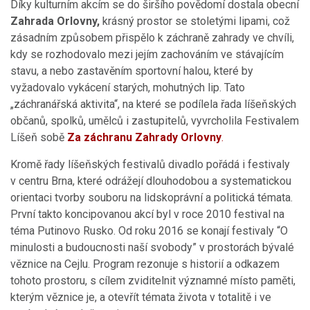
Díky kulturním akcím se do širšího povědomí dostala obecní
Zahrada Orlovny,
krásný prostor se stoletými lipami, což
zásadním způsobem přispělo k záchraně zahrady ve chvíli,
kdy se rozhodovalo mezi jejím zachováním ve stávajícím
stavu, a nebo zastavěním sportovní halou, které by
vyžadovalo vykácení starých, mohutných lip. Tato
„záchranářská aktivita“, na které se podílela řada líšeňských
občanů, spolků, umělců i zastupitelů, vyvrcholila Festivalem
Líšeň sobě
Za záchranu Zahrady Orlovny
.
Kromě řady líšeňských festivalů divadlo pořádá i festivaly
v centru Brna, které odrážejí dlouhodobou a systematickou
orientaci tvorby souboru na lidskoprávní a politická témata.
První takto koncipovanou akcí byl v roce 2010 festival na
téma Putinovo Rusko. Od roku 2016 se konají festivaly “O
minulosti a budoucnosti naší svobody” v prostorách bývalé
věznice na Cejlu.
Program rezonuje s historií a odkazem
tohoto prostoru, s cílem zviditelnit významné místo paměti,
kterým věznice je, a otevřít témata života v totalitě i ve