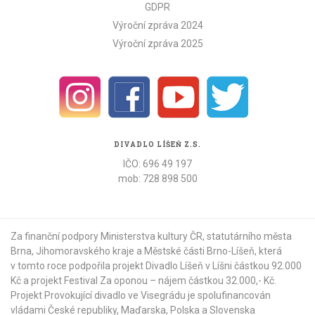
GDPR
Výroční zpráva 2024
Výroční zpráva 2025
DIVADLO LÍŠEŇ Z.S.
IČO: 696 49 197
mob: 728 898 500
Za finanční podpory Ministerstva kultury ČR,
statutárního města
Brna
,
Jihomoravského kraje
a
Městské části Brno-Líšeň
, která
v tomto roce podpořila projekt Divadlo Líšeň v Líšni částkou 92.000
Kč a projekt Festival Za oponou – nájem částkou 32.000,- Kč.
Projekt Provokující divadlo ve Visegrádu je spolufinancován
vládami České republiky, Maďarska, Polska a Slovenska