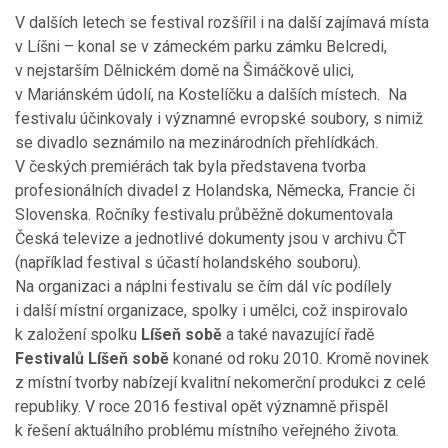
V dalších letech se festival rozšířil i na další zajímavá místa
v Líšni – konal se v zámeckém parku zámku Belcredi,
v nejstarším Dělnickém domě na Šimáčkově ulici,
v Mariánském údolí, na Kostelíčku a dalších místech. Na
festivalu účinkovaly i významné evropské soubory, s nimiž
se divadlo seznámilo na mezinárodních přehlídkách.
V českých premiérách tak byla představena tvorba
profesionálních divadel z Holandska, Německa, Francie či
Slovenska. Ročníky festivalu průběžně dokumentovala
Česká televize a jednotlivé dokumenty jsou v archivu ČT
(například festival s účastí holandského souboru).
Na organizaci a náplni festivalu se čím dál víc podílely
i další místní organizace, spolky i umělci, což inspirovalo
k založení spolku
Líšeň sobě
a také navazující řadě
Festivalů Líšeň sobě
konané od roku 2010. Kromě novinek
z místní tvorby nabízejí kvalitní nekomerční produkci z celé
republiky. V roce 2016 festival opět významně přispěl
k řešení aktuálního problému místního veřejného života.