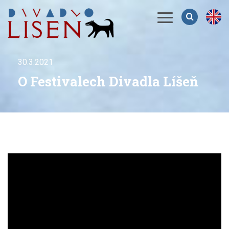
Menu
30.3.2021
O Festivalech Divadla Líšeň