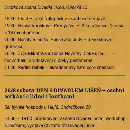
Dvorková scéna Divadla Líšeň, Obecká 13
18.30 Float – irský folk-punk v akustické sestavě
19.30 Hanka Voříšková: Přesýpání – 2 kg pšenice, 1 mísa
a 18 minut poezie
20.00 Buchty a loutky: Punch and Judy – maňásková
groteska
20.30 Zoja Mikotová a Tonda Novotný: Čekání na……. –
nonverbální představení s prvky pantomimy
21.30 Radim Babák – akordeonový hard core chanson
26/8 sobota: DEN S DIVADLEM LÍŠEŇ – osobní
setkání s lidmi i loutkami
Sál bývalé hospody u Hejlů, Ondráčkova 20
14.00 – 18.00 představení zázemí Divadla Líšeň, workshop
s loutkami, výstava Čtvrtstoletí Divadla Líšeň