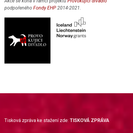
Akce se koná v rámci projektu
Provokující divadlo
podpořeného
Fondy EHP
2014-2021.
Tisková zpráva ke stažení zde:
TISKOVÁ ZPRÁVA