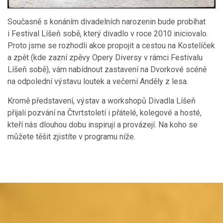
Současně s konáním divadelních narozenin bude probíhat
i Festival Líšeň sobě, který divadlo v roce 2010 iniciovalo.
Proto jsme se rozhodli akce propojit a cestou na Kostelíček
a zpět (kde zazní zpěvy Opery Diversy v rámci Festivalu
Líšeň sobě), vám nabídnout zastavení na Dvorkové scéně
na odpolední výstavu loutek a večerní Anděly z lesa.
Kromě představení, výstav a workshopů Divadla Líšeň
přijali pozvání na Čtvrtstoletí i přátelé, kolegové a hosté,
kteří nás dlouhou dobu inspirují a provázejí. Na koho se
můžete těšit zjistíte v programu níže.