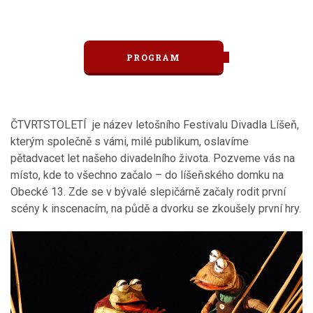
PROGRAM
ČTVRTSTOLETÍ je název letošního Festivalu Divadla Líšeň,
kterým společně s vámi, milé publikum, oslavíme
pětadvacet let našeho divadelního života. Pozveme vás na
místo, kde to všechno začalo – do líšeňského domku na
Obecké 13. Zde se v bývalé slepičárně začaly rodit první
scény k inscenacím, na půdě a dvorku se zkoušely první hry.