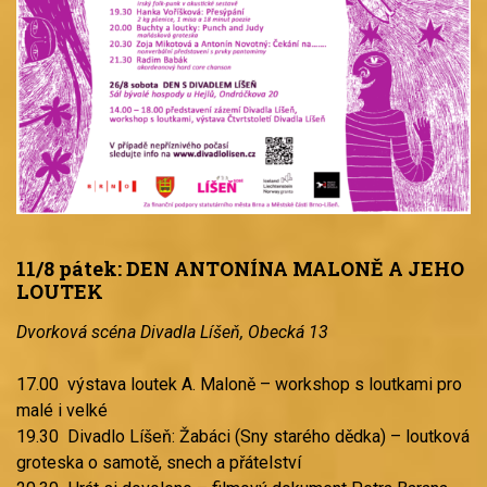
11/8 pátek: DEN ANTONÍNA MALONĚ A JEHO
LOUTEK
Dvorková scéna Divadla Líšeň, Obecká 13
17.00 výstava loutek A. Maloně – workshop s loutkami pro
malé i velké
19.30 Divadlo Líšeň: Žabáci (Sny starého dědka) – loutková
groteska o samotě, snech a přátelství