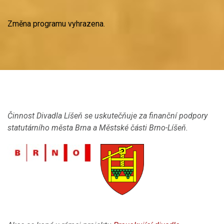
Změna programu vyhrazena.
Činnost Divadla Líšeň se uskutečňuje za
finan
č
ní
podpory
statutárního města Brna a Městské
č
ásti Brno-Líšeň.