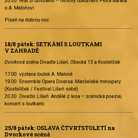
20.30 Hrát si dovoleno – filmový dokument Petra Barana
o A. Maloňovi
Píseň na dobrou noc
18/8 pátek: SETKÁNÍ S LOUTKAMI
V ZAHRADĚ
Dvorková scéna Divadla Líšeň, Obecká 13 a Kostelíček
17.00 výstava loutek A. Maloně
19.00 Ensemble Opera Diversa: Manželské miniopery
(Kostelíček / Festival Líšeň sobě)
20.30 Divadlo Líšeň: Andělé z lesa – scénická poezie,
koncert s loutkami
25/8 pátek: OSLAVA ČTVRTSTOLETÍ na
Dvorkové scéně