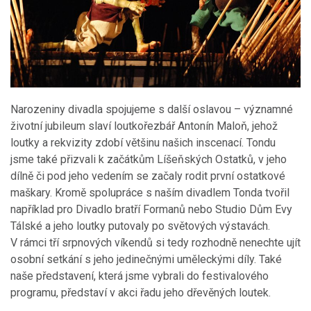
Narozeniny divadla spojujeme s další oslavou – významné
životní jubileum slaví loutkořezbář Antonín Maloň, jehož
loutky a rekvizity zdobí většinu našich inscenací. Tondu
jsme také přizvali k začátkům Líšeňských Ostatků, v jeho
dílně či pod jeho vedením se začaly rodit první ostatkové
maškary. Kromě spolupráce s naším divadlem Tonda tvořil
například pro Divadlo bratří Formanů nebo Studio Dům Evy
Tálské a jeho loutky putovaly po světových výstavách.
V rámci tří srpnových víkendů si tedy rozhodně nenechte ujít
osobní setkání s jeho jedinečnými uměleckými díly. Také
naše představení, která jsme vybrali do festivalového
programu, představí v akci řadu jeho dřevěných loutek.