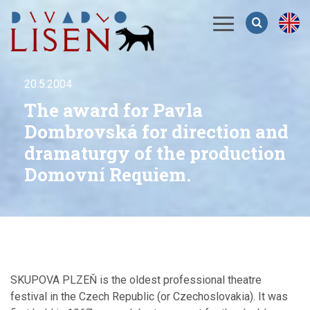
Menu
20.5.2004
The award for Pavla
Dombrovská for direction and
dramaturgy of the production
Domovní Requiem.
SKUPOVA PLZEŇ is the oldest professional theatre
festival in the Czech Republic (or Czechoslovakia). It was