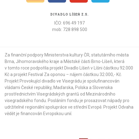
DIVADLO LÍŠEŇ Z.S.
IČO: 696 49 197
mob: 728 898 500
Za finanční podpory Ministerstva kultury ČR,
statutárního města
Brna
,
Jihomoravského kraje
a
Městské části Brno-Líšeň
, která
v tomto roce podpořila projekt Divadlo Líšeň v Líšni částkou 92.000
Kč a projekt Festival Za oponou – nájem částkou 32.000,- Kč.
Projekt Provokující divadlo ve Visegrádu je spolufinancován
vládami České republiky, Maďarska, Polska a Slovenska
prostřednictvím Visegrádských grantů od
Mezinárodního
visegradského fondu
. Posláním fondu je prosazovat nápady pro
udržitelné regionální spolupráce ve střední Evropě. Projekt Odvaha
vědět je financován Evropskou unií.