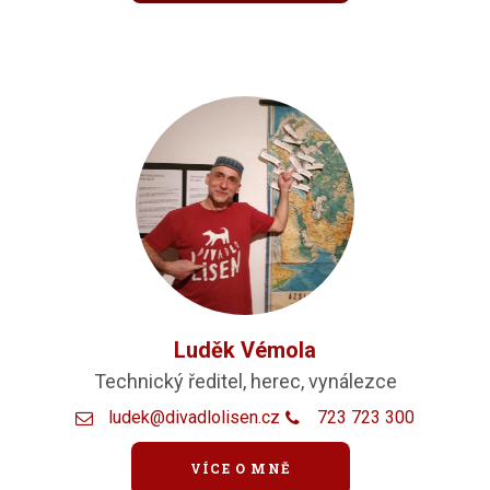
Luděk Vémola
Technický ředitel, herec, vynálezce
ludek@divadlolisen.cz
723 723 300
VÍCE O MNĚ