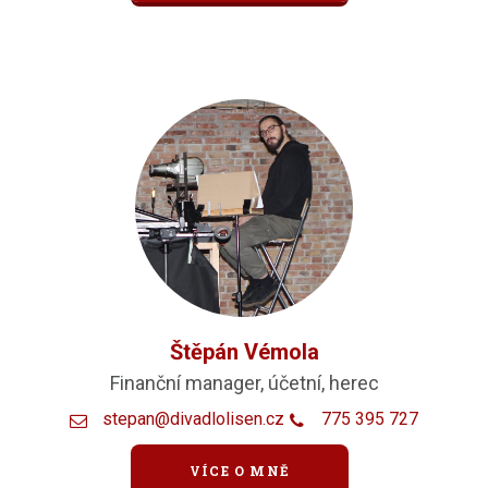
Štěpán Vémola
Finanční manager, účetní, herec
stepan@divadlolisen.cz
775 395 727
VÍCE O MNĚ