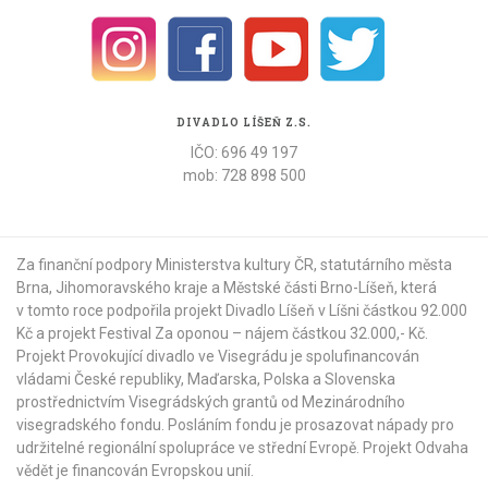
DIVADLO LÍŠEŇ Z.S.
IČO: 696 49 197
mob: 728 898 500
Za finanční podpory Ministerstva kultury ČR,
statutárního města
Brna
,
Jihomoravského kraje
a
Městské části Brno-Líšeň
, která
v tomto roce podpořila projekt Divadlo Líšeň v Líšni částkou 92.000
Kč a projekt Festival Za oponou – nájem částkou 32.000,- Kč.
Projekt Provokující divadlo ve Visegrádu je spolufinancován
vládami České republiky, Maďarska, Polska a Slovenska
prostřednictvím Visegrádských grantů od
Mezinárodního
visegradského fondu
. Posláním fondu je prosazovat nápady pro
udržitelné regionální spolupráce ve střední Evropě. Projekt Odvaha
vědět je financován Evropskou unií.