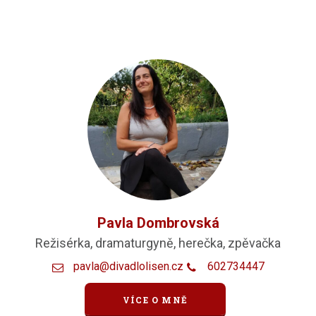
Pavla Dombrovská
Režisérka, dramaturgyně, herečka, zpěvačka
pavla@divadlolisen.cz
602734447
VÍCE O MNĚ