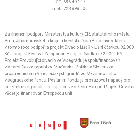
IČO: 696 49 197
mob: 728 898 500
Za finanční podpory Ministerstva kultury ČR,
statutárního města
Brna
,
Jihomoravského kraje
a
Městské části Brno-Líšeň
, která
v tomto roce podpořila projekt Divadlo Líšeň v Líšni částkou 92.000
Kč a projekt Festival Za oponou – nájem částkou 32.000,- Kč.
Projekt Provokující divadlo ve Visegrádu je spolufinancován
vládami České republiky, Maďarska, Polska a Slovenska
prostřednictvím Visegrádských grantů od
Mezinárodního
visegradského fondu
. Posláním fondu je prosazovat nápady pro
udržitelné regionální spolupráce ve střední Evropě. Projekt Odvaha
vědět je financován Evropskou unií.