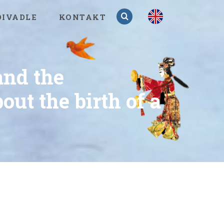
en
DIVADLE
KONTAKT
nd the
ut the birth of a