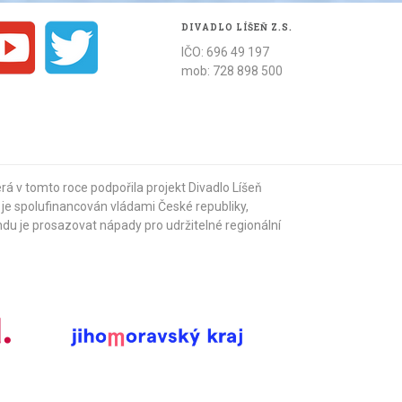
DIVADLO LÍŠEŇ Z.S.
IČO: 696 49 197
mob: 728 898 500
terá v tomto roce podpořila projekt Divadlo Líšeň
u je spolufinancován vládami České republiky,
ndu je prosazovat nápady pro udržitelné regionální