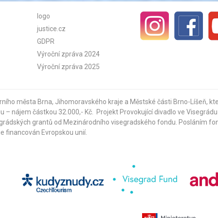
logo
justice.cz
GDPR
Výroční zpráva 2024
Výroční zpráva 2025
rního města Brna
,
Jihomoravského kraje
a
Městské části Brno-Líšeň
, k
ou – nájem částkou 32.000,- Kč. Projekt Provokující divadlo ve Visegrád
egrádských grantů od
Mezinárodního visegradského fondu
. Posláním fo
je financován Evropskou unií.