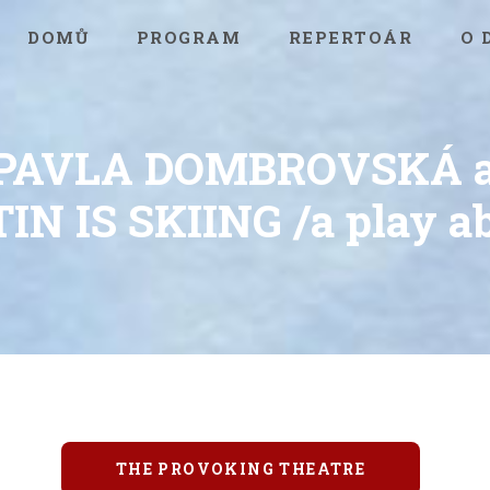
DOMŮ
PROGRAM
REPERTOÁR
O 
h PAVLA DOMBROVSKÁ a
N IS SKIING /a play abo
THE PROVOKING THEATRE