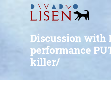
Discussion wit
performance PUTI
killer/