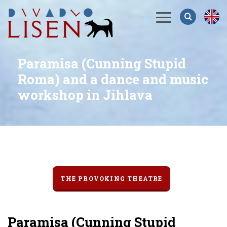
Menu
Paramisa (Cunning Stupid
Roma) and a dance and music
workshop in Jihlava
THE PROVOKING THEATRE
Paramisa (Cunning Stupid