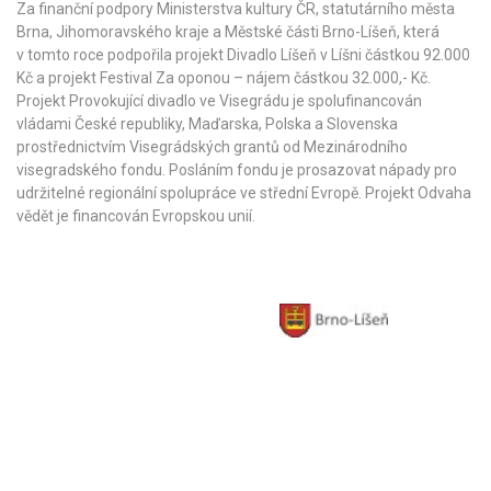
Za finanční podpory Ministerstva kultury ČR,
statutárního města
Brna
,
Jihomoravského kraje
a
Městské části Brno-Líšeň
, která
v tomto roce podpořila projekt Divadlo Líšeň v Líšni částkou 92.000
Kč a projekt Festival Za oponou – nájem částkou 32.000,- Kč.
Projekt Provokující divadlo ve Visegrádu je spolufinancován
vládami České republiky, Maďarska, Polska a Slovenska
prostřednictvím Visegrádských grantů od
Mezinárodního
visegradského fondu
. Posláním fondu je prosazovat nápady pro
udržitelné regionální spolupráce ve střední Evropě. Projekt Odvaha
vědět je financován Evropskou unií.