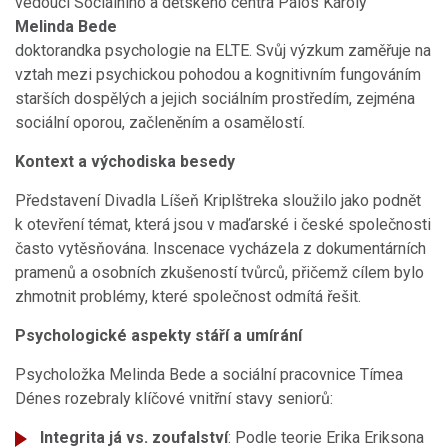
vedoucí Sociálního a dětského centra Pálos Károly
Melinda Bede
doktorandka psychologie na ELTE. Svůj výzkum zaměřuje na
vztah mezi psychickou pohodou a kognitivním fungováním
starších dospělých a jejich sociálním prostředím, zejména
sociální oporou, začleněním a osamělostí.
Kontext a východiska besedy
Představení Divadla Líšeň Kriplštreka sloužilo jako podnět
k otevření témat, která jsou v maďarské i české společnosti
často vytěsňována. Inscenace vycházela z dokumentárních
pramenů a osobních zkušeností tvůrců, přičemž cílem bylo
zhmotnit problémy, které společnost odmítá řešit.
Psychologické aspekty stáří a umírání
Psycholožka Melinda Bede a sociální pracovnice Tímea
Dénes rozebraly klíčové vnitřní stavy seniorů:
Integrita já vs. zoufalství
: Podle teorie Erika Eriksona