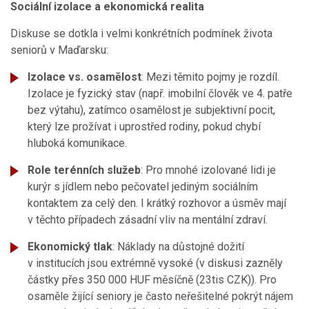
Sociální izolace a ekonomická realita
Diskuse se dotkla i velmi konkrétních podmínek života
seniorů v Maďarsku:
Izolace vs. osamělost
: Mezi těmito pojmy je rozdíl.
Izolace je fyzický stav (např. imobilní člověk ve 4. patře
bez výtahu), zatímco osamělost je subjektivní pocit,
který lze prožívat i uprostřed rodiny, pokud chybí
hluboká komunikace.
Role terénních služeb
: Pro mnohé izolované lidi je
kurýr s jídlem nebo pečovatel jediným sociálním
kontaktem za celý den. I krátký rozhovor a úsměv mají
v těchto případech zásadní vliv na mentální zdraví.
Ekonomický tlak
: Náklady na důstojné dožití
v institucích jsou extrémně vysoké (v diskusi zazněly
částky přes 350 000 HUF měsíčně (23tis CZK)). Pro
osaměle žijící seniory je často neřešitelné pokrýt nájem