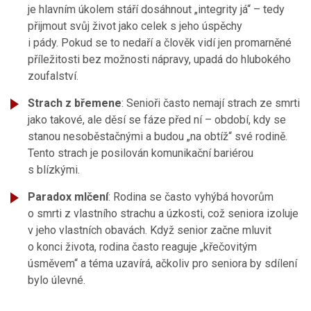
je hlavním úkolem stáří dosáhnout „integrity já“ – tedy
přijmout svůj život jako celek s jeho úspěchy
i pády. Pokud se to nedaří a člověk vidí jen promarněné
příležitosti bez možnosti nápravy, upadá do hlubokého
zoufalství.
Strach z břemene
: Senioři často nemají strach ze smrti
jako takové, ale děsí se fáze před ní – období, kdy se
stanou nesoběstačnými a budou „na obtíž“ své rodině.
Tento strach je posilován komunikační bariérou
s blízkými.
Paradox mlčení
: Rodina se často vyhýbá hovorům
o smrti z vlastního strachu a úzkosti, což seniora izoluje
v jeho vlastních obavách. Když senior začne mluvit
o konci života, rodina často reaguje „křečovitým
úsměvem“ a téma uzavírá, ačkoliv pro seniora by sdílení
bylo úlevné.