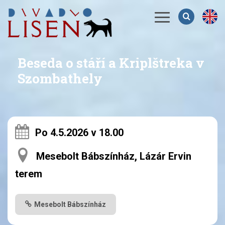
Menu
Beseda o stáří a Kriplštreka v
Szombathely
Po 4.5.2026 v 18.00
Mesebolt Bábszínház, Lázár Ervin
terem
Mesebolt Bábszínház