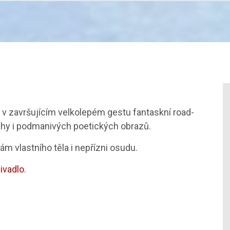
 v završujícím velkolepém gestu fantaskní road-
ěhy i podmanivých poetických obrazů.
ám vlastního těla i nepřízni osudu.
divadlo
.