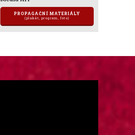
PROPAGAČNÍ MATERIÁLY
(plakát, program, foto)