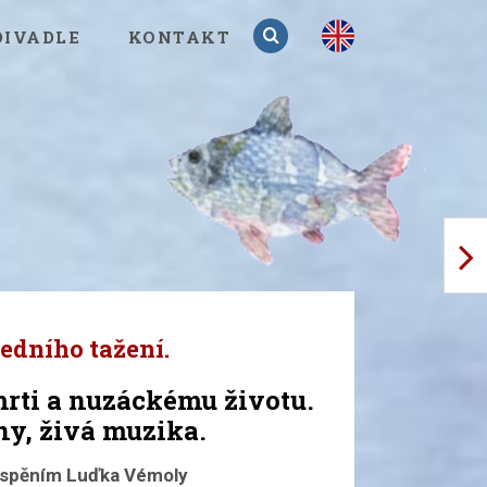
en
DIVADLE
KONTAKT
edního tažení.
rti a nuzáckému životu.
íny, živá muzika.
ispěním Luďka Vémoly