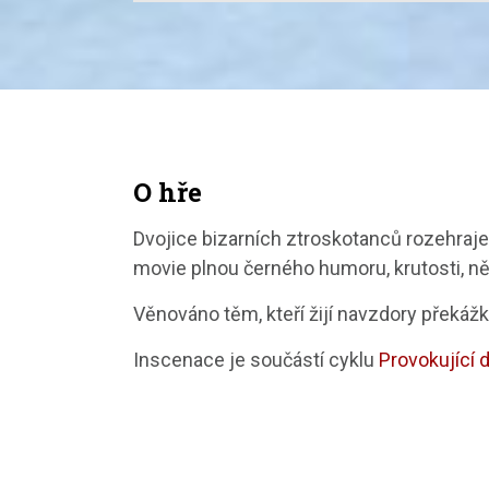
O hře
Dvojice bizarních ztroskotanců rozehraje
movie plnou černého humoru, krutosti, n
Věnováno těm, kteří žijí navzdory překážk
Inscenace je součástí cyklu
Provokující 