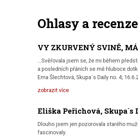
Ohlasy a recenze
VY ZKURVENÝ SVINĚ, M
…Svěřovala jsem se, že mi během představe
a posledních přáních se mě hluboce dot
Ema Šlechtová, Skupa´s Daily no. 4; 16.6
zobrazit více
Eliška Peřichová, Skupa´s D
Dlouho jsem jen pozorovala starého muže
fascinovaly.