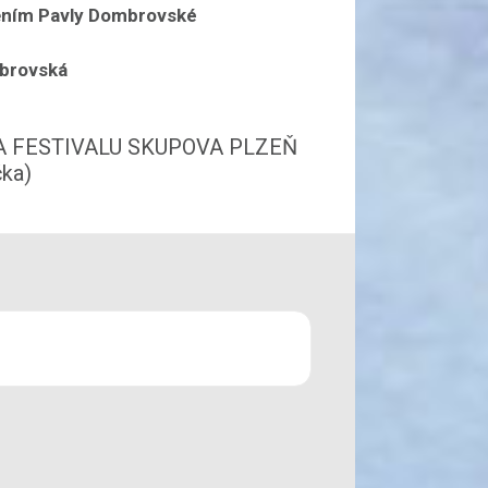
ěním Pavly Dombrovské
brovská
A FESTIVALU SKUPOVA PLZEŇ
čka)