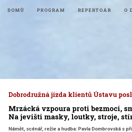
DOMŮ
PROGRAM
REPERTOÁR
O 
Dobrodružná jízda klientů Ústavu posl
Mrzácká vzpoura proti bezmoci, sm
Na jevišti masky, loutky, stroje, st
Námět, scénář, režie a hudba:
Pavla Dombrovská s př