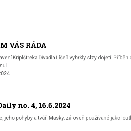
ÁM VÁS RÁDA
ní Kriplštreka Divadla Líšeň vyhrkly slzy dojetí. Příběh 
knul…
.2024
aily no. 4, 16.6.2024
, jeho pohyby a tvář. Masky, zároveň používané jako lou