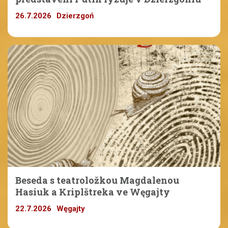
26.7.2026
Dzierzgoń
Beseda s teatroložkou Magdalenou
Hasiuk a Kriplštreka ve Węgajty
22.7.2026
Węgajty