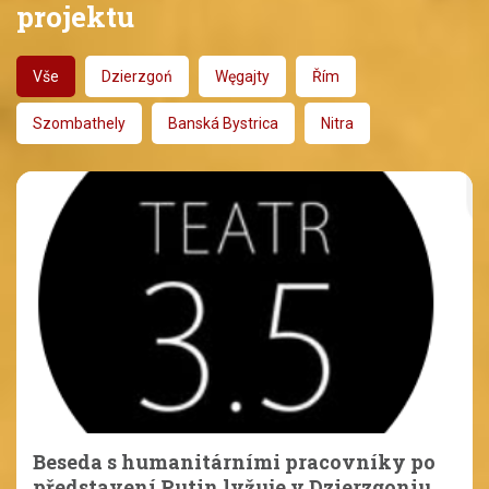
projektu
Vše
Dzierzgoń
Węgajty
Řím
Szombathely
Banská Bystrica
Nitra
Beseda s humanitárními pracovníky po
představení Putin lyžuje v Dzierzgoniu