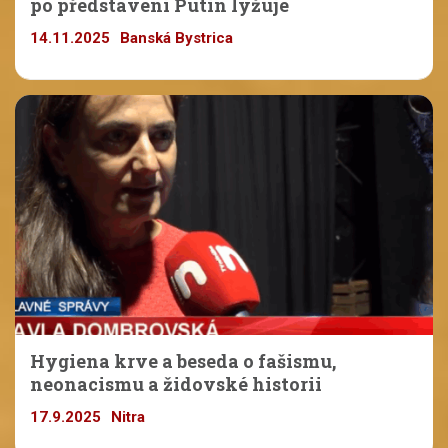
po představení Putin lyžuje
14.11.2025
Banská Bystrica
Hygiena krve a beseda o fašismu,
neonacismu a židovské historii
17.9.2025
Nitra