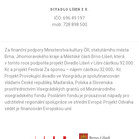
DIVADLO LÍŠEŇ Z.S.
IČO: 696 49 197
mob: 728 898 500
Za finanční podpory Ministerstva kultury ČR,
statutárního města
Brna
,
Jihomoravského kraje
a
Městské části Brno-Líšeň
, která
v tomto roce podpořila projekt Divadlo Líšeň v Líšni částkou 92.000
Kč a projekt Festival Za oponou – nájem částkou 32.000,- Kč.
Projekt Provokující divadlo ve Visegrádu je spolufinancován
vládami České republiky, Maďarska, Polska a Slovenska
prostřednictvím Visegrádských grantů od
Mezinárodního
visegradského fondu
. Posláním fondu je prosazovat nápady pro
udržitelné regionální spolupráce ve střední Evropě. Projekt Odvaha
vědět je financován Evropskou unií.