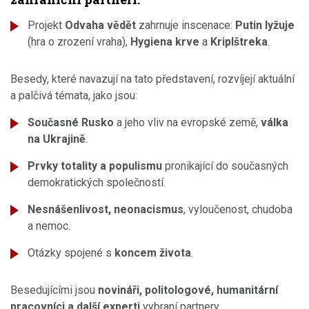
Projekt
Odvaha vědět
zahrnuje inscenace:
Putin lyžuje
(hra o zrození vraha),
Hygiena krve
a
Kriplštreka
.
Besedy, které navazují na tato představení, rozvíjejí aktuální
a palčivá témata, jako jsou:
Současné Rusko
a jeho vliv na evropské země,
válka
na Ukrajině
.
Prvky totality a populismu
pronikající do současných
demokratických společností.
Nesnášenlivost, neonacismus
, vyloučenost, chudoba
a nemoc.
Otázky spojené s
koncem života
.
Besedujícími jsou
novináři, politologové, humanitární
pracovníci a další experti
vybraní partnery.