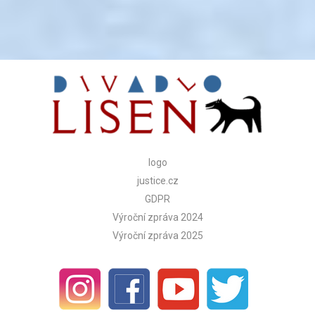
Alternative:
logo
justice.cz
GDPR
Výroční zpráva 2024
Výroční zpráva 2025