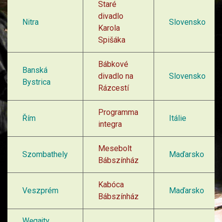
Staré
divadlo
Nitra
Slovensko
Karola
Spišáka
Bábkové
Banská
divadlo na
Slovensko
Bystrica
Rázcestí
Programma
Řím
Itálie
integra
Mesebolt
Szombathely
Maďarsko
Bábszínház
Kabóca
Veszprém
Maďarsko
Bábszínház
Węgajty,