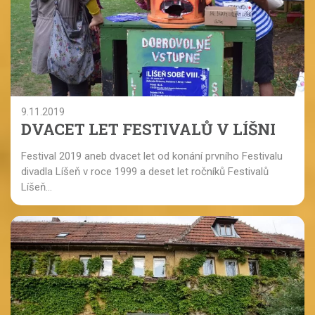
9.11.2019
DVACET LET FESTIVALŮ V LÍŠNI
Festival 2019 aneb dvacet let od konání prvního Festivalu
divadla Líšeň v roce 1999 a deset let ročníků Festivalů
Líšeň...