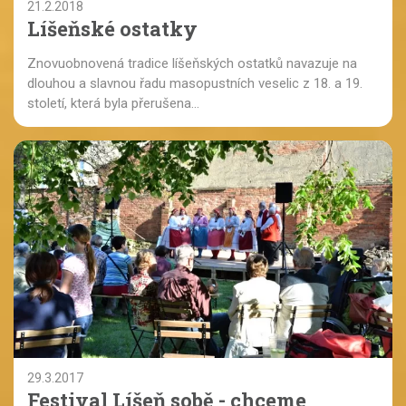
21.2.2018
Líšeňské ostatky
Znovuobnovená tradice líšeňských ostatků navazuje na
dlouhou a slavnou řadu masopustních veselic z 18. a 19.
století, která byla přerušena...
29.3.2017
Festival Líšeň sobě - chceme