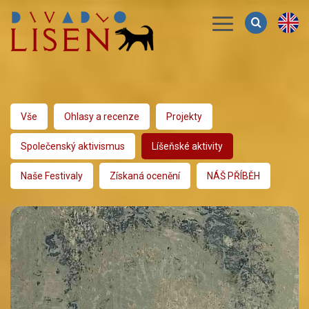
Menu
Vše
Ohlasy a recenze
Projekty
Společenský aktivismus
Líšeňské aktivity
Naše Festivaly
Získaná ocenění
NÁŠ PŘÍBĚH