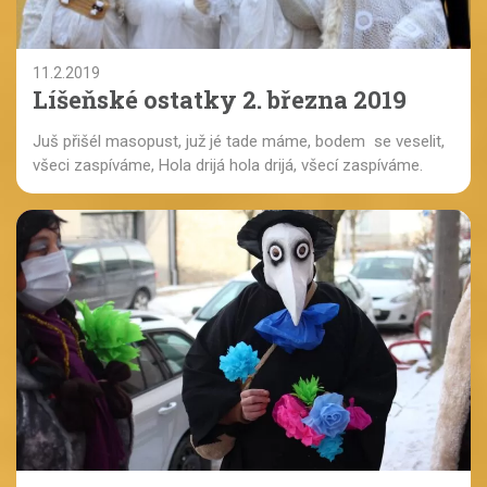
11.2.2019
Líšeňské ostatky 2. března 2019
Juš přišél masopust, juž jé tade máme, bodem se veselit,
všeci zaspíváme, Hola drijá hola drijá, všecí zaspíváme.