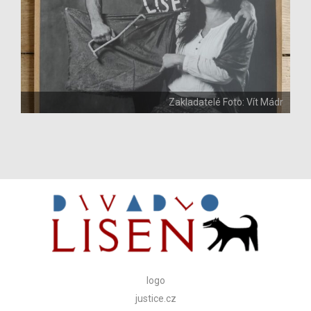
Zakladatelé Foto: Vít Mádr
logo
justice.cz