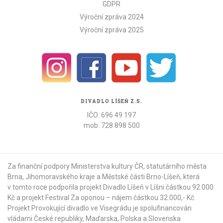
GDPR
Výroční zpráva 2024
Výroční zpráva 2025
DIVADLO LÍŠEŇ Z.S.
IČO: 696 49 197
mob: 728 898 500
Za finanční podpory Ministerstva kultury ČR,
statutárního města
Brna
,
Jihomoravského kraje
a
Městské části Brno-Líšeň
, která
v tomto roce podpořila projekt Divadlo Líšeň v Líšni částkou 92.000
Kč a projekt Festival Za oponou – nájem částkou 32.000,- Kč.
Projekt Provokující divadlo ve Visegrádu je spolufinancován
vládami České republiky, Maďarska, Polska a Slovenska