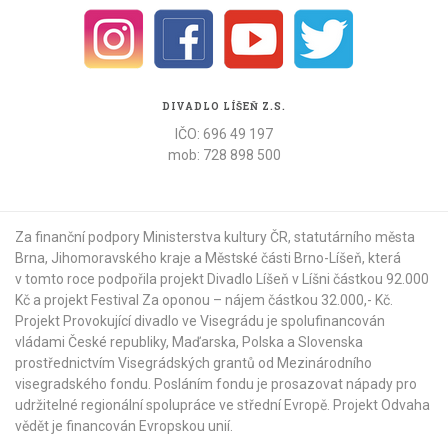
DIVADLO LÍŠEŇ Z.S.
IČO: 696 49 197
mob: 728 898 500
Za finanční podpory Ministerstva kultury ČR,
statutárního města
Brna
,
Jihomoravského kraje
a
Městské části Brno-Líšeň
, která
v tomto roce podpořila projekt Divadlo Líšeň v Líšni částkou 92.000
Kč a projekt Festival Za oponou – nájem částkou 32.000,- Kč.
Projekt Provokující divadlo ve Visegrádu je spolufinancován
vládami České republiky, Maďarska, Polska a Slovenska
prostřednictvím Visegrádských grantů od
Mezinárodního
visegradského fondu
. Posláním fondu je prosazovat nápady pro
udržitelné regionální spolupráce ve střední Evropě. Projekt Odvaha
vědět je financován Evropskou unií.