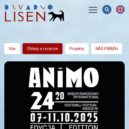
Menu
Vše
Ohlasy a recenze
Projekty
NÁŠ PŘÍBĚH