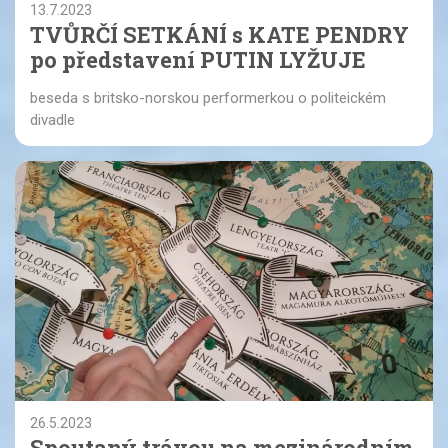
13.7.2023
TVŮRČÍ SETKÁNÍ s KATE PENDRY
po představení PUTIN LYŽUJE
beseda s britsko-norskou performerkou o politeickém
divadle
26.5.2023
Spoutaný trávou na mezinárodním