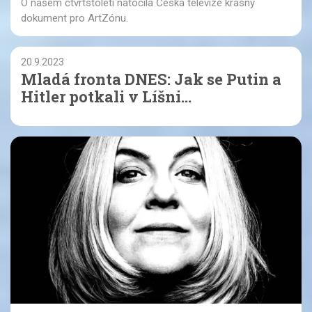
O našem čtvrtstoletí natočila Česká televize krásný
dokument pro ArtZónu.
20.9.2023
Mladá fronta DNES: Jak se Putin a
Hitler potkali v Líšni...