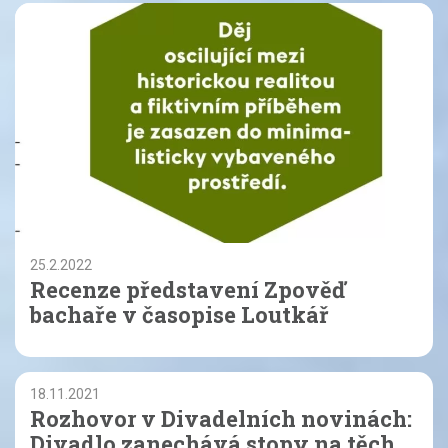
25.2.2022
Recenze představení Zpověď
bachaře v časopise Loutkář
18.11.2021
Rozhovor v Divadelních novinách:
Divadlo zanechává stopy na těch,