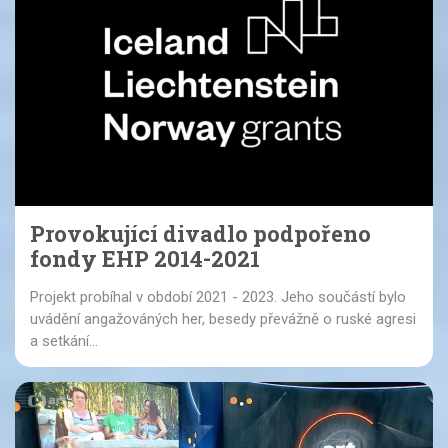
Provokující divadlo podpořeno
fondy EHP 2014-2021
Projekt probíhal v období 2021 - 2023. Jeho součástí bylo
uvádění angažováných her, besedy převážně o ruské agresi
a setkání...