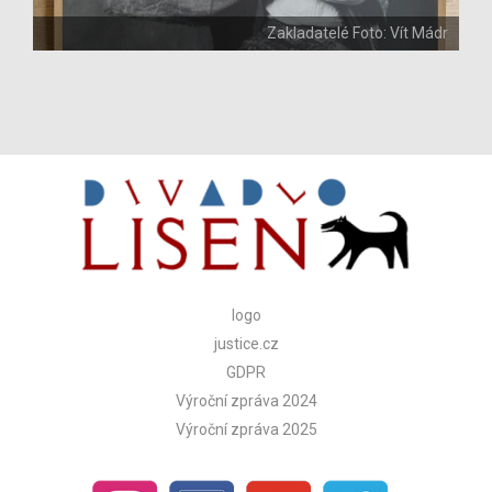
Zakladatelé Foto: Vít Mádr
logo
justice.cz
GDPR
Výroční zpráva 2024
Výroční zpráva 2025