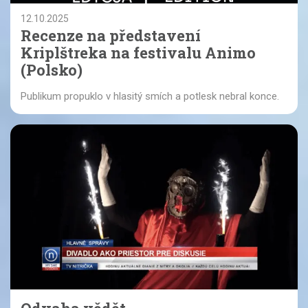
12.10.2025
Recenze na představení
Kriplštreka na festivalu Animo
(Polsko)
Publikum propuklo v hlasitý smích a potlesk nebral konce.