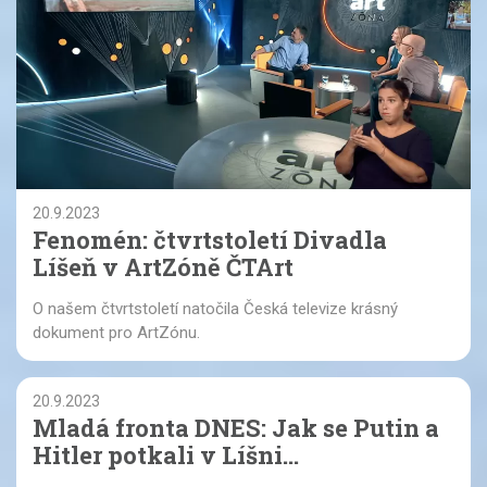
20.9.2023
Fenomén: čtvrtstoletí Divadla
Líšeň v ArtZóně ČTArt
O našem čtvrtstoletí natočila Česká televize krásný
dokument pro ArtZónu.
20.9.2023
Mladá fronta DNES: Jak se Putin a
Hitler potkali v Líšni...