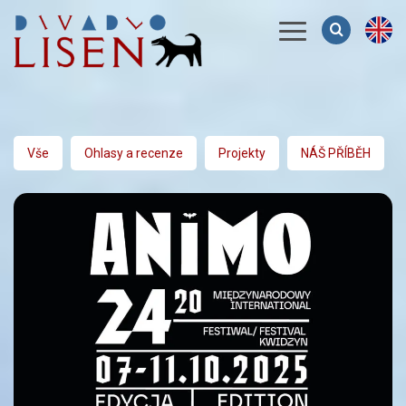
Menu
Vše
Ohlasy a recenze
Projekty
NÁŠ PŘÍBĚH