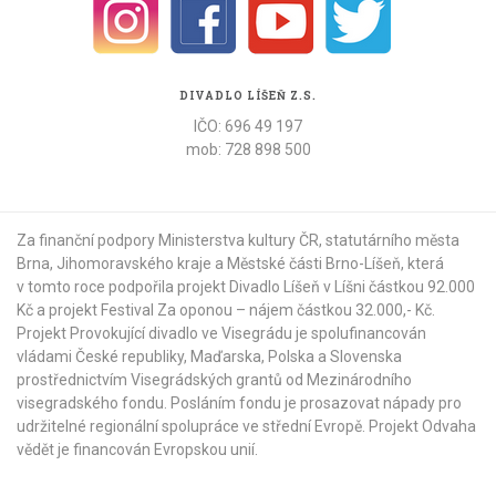
DIVADLO LÍŠEŇ Z.S.
IČO: 696 49 197
mob: 728 898 500
Za finanční podpory Ministerstva kultury ČR,
statutárního města
Brna
,
Jihomoravského kraje
a
Městské části Brno-Líšeň
, která
v tomto roce podpořila projekt Divadlo Líšeň v Líšni částkou 92.000
Kč a projekt Festival Za oponou – nájem částkou 32.000,- Kč.
Projekt Provokující divadlo ve Visegrádu je spolufinancován
vládami České republiky, Maďarska, Polska a Slovenska
prostřednictvím Visegrádských grantů od
Mezinárodního
visegradského fondu
. Posláním fondu je prosazovat nápady pro
udržitelné regionální spolupráce ve střední Evropě. Projekt Odvaha
vědět je financován Evropskou unií.