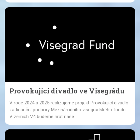
Provokující divadlo ve Visegrádu
V roce 2024 a 2025 realizujeme projekt Provokující divadlo
za finanční podpory Mezinárodního visegrádského fondu.
V zemích V4 budeme hrát naše...