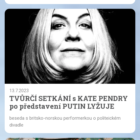
13.7.2023
TVŮRČÍ SETKÁNÍ s KATE PENDRY
po představení PUTIN LYŽUJE
beseda s britsko-norskou performerkou o politeickém
divadle