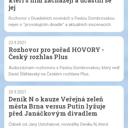
kteří s ním zacházejí a účastní se
jej
Rozhovor v Divadelních novinách s Pavlou Dombrovskou
nejen o "provokujícím divadle" a aktuálních inscenacích.
23.9.2021
Rozhovor pro pořad HOVORY -
Český rozhlas Plus
Audiozáznam rozhovoru s Pavlou Dombrovskou, který vedl
David Šťáhlavský na Českém rozhlase Plus.
20.9.2021
Deník N o kauze Veřejná zeleň
města Brna versus Putin lyžuje
před Janáčkovým divadlem
Článek od Jany Ustohalové, novinářky Deníku N, která