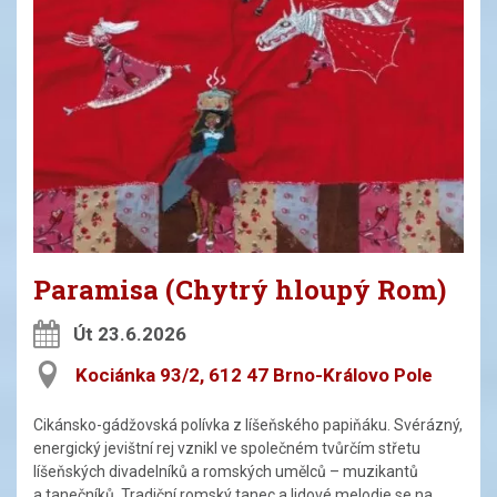
Paramisa (Chytrý hloupý Rom)
Út 23.6.2026
Kociánka 93/2, 612 47 Brno-Královo Pole
Cikánsko-gádžovská polívka z líšeňského papiňáku. Svérázný,
energický jevištní rej vznikl ve společném tvůrčím střetu
líšeňských divadelníků a romských umělců – muzikantů
a tanečníků. Tradiční romský tanec a lidové melodie se na