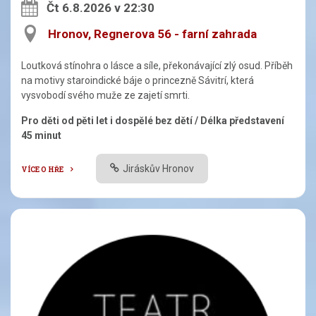
Čt 6.8.2026 v 22:30
Hronov, Regnerova 56 - farní zahrada
Loutková stínohra o lásce a síle, překonávající zlý osud. Příběh
na motivy staroindické báje o princezně Sávitrí, která
vysvobodí svého muže ze zajetí smrti.
Pro děti od pěti let i dospělé bez dětí / Délka představení
45 minut
Jiráskův Hronov
VÍCE O HŘE