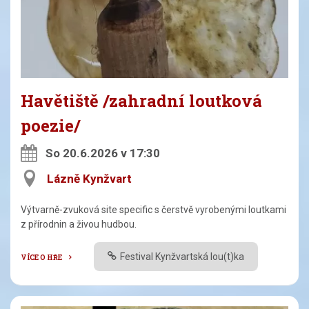
Havětiště /zahradní loutková
poezie/
So 20.6.2026 v 17:30
Lázně Kynžvart
Výtvarně-zvuková site specific s čerstvě vyrobenými loutkami
z přírodnin a živou hudbou.
Festival Kynžvartská lou(t)ka
VÍCE O HŘE