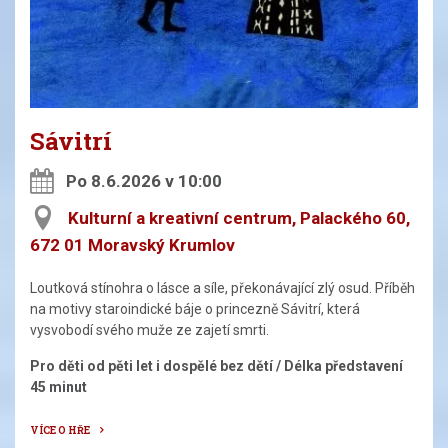
Sávitrí
Po 8.6.2026 v 10:00
Kulturní a kreativní centrum, Palackého 60,
672 01 Moravský Krumlov
Loutková stínohra o lásce a síle, překonávající zlý osud. Příběh
na motivy staroindické báje o princezně Sávitrí, která
vysvobodí svého muže ze zajetí smrti.
Pro děti od pěti let i dospělé bez dětí / Délka představení
45 minut
VÍCE O HŘE