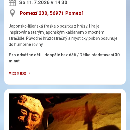
So 11.7.2026 v 14:30
Pomezí 230, 56971 Pomezí
Japonsko-líšeňská fraška o požitku z hrůzy. Hra je
inspirována starým japonským kaidanem o mocném
strašidle. Původně hrůzostrašný a mystický příběh posunuje
do humorné roviny.
Pro odvážné děti i dospělé bez dětí / Délka představení 30
minut
VÍCE O HŘE