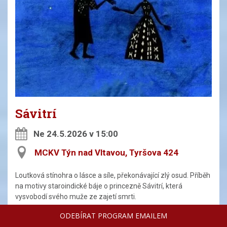
Sávitrí
Ne 24.5.2026 v 15:00
MCKV Týn nad Vltavou, Tyršova 424
Loutková stínohra o lásce a síle, překonávající zlý osud. Příběh
na motivy staroindické báje o princezně Sávitrí, která
vysvobodí svého muže ze zajetí smrti.
Pro děti od pěti let i dospělé bez dětí / Délka představení
ODEBÍRAT PROGRAM EMAILEM
45 minut