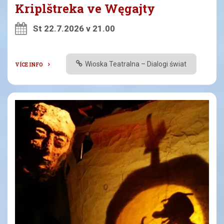
Kriplštreka ve Węgajty
St 22.7.2026 v 21.00
Wioska Teatralna – Dialogi świat
VÍCE INFO