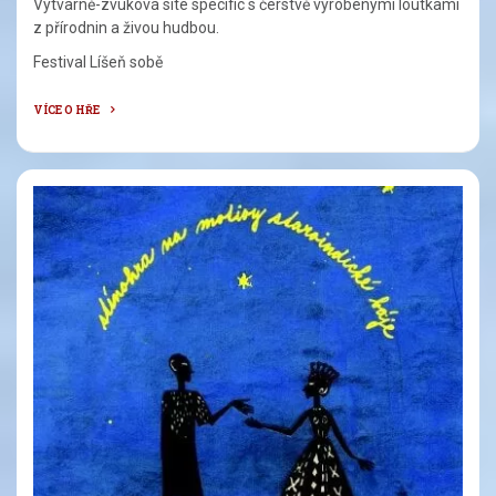
Výtvarně-zvuková site specific s čerstvě vyrobenými loutkami
z přírodnin a živou hudbou.
Festival Líšeň sobě
VÍCE O HŘE