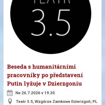
Beseda s humanitárními
pracovníky po představení
Putin lyžuje v Dzierzgoniu
Ne 26.7.2026 v 19.30
Teatr 3.5, Wzgórze Zamkowe Dzierzgoń; PL