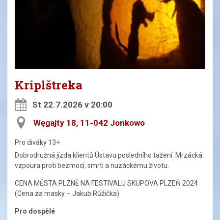
Kriplštreka
St 22.7.2026 v 20:00
Węgajty 18, 11-042 Jonkowo
Pro diváky 13+
Dobrodružná jízda klientů Ústavu posledního tažení. Mrzácká
vzpoura proti bezmoci, smrti a nuzáckému životu.
CENA MĚSTA PLZNĚ NA FESTIVALU SKUPOVA PLZEŇ 2024
(Cena za masky – Jakub Růžička)
Pro dospělé