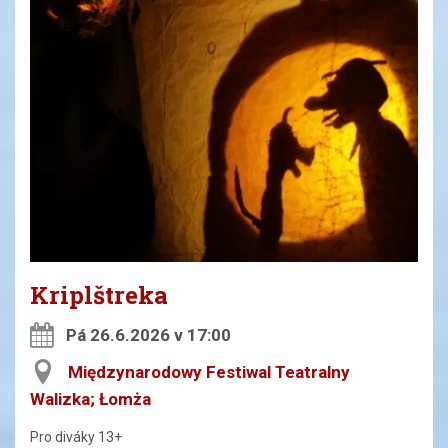
Kriplštreka
Pá 26.6.2026 v 17:00
Międzynarodowy Festiwal Teatralny
Walizka; Łomża
Pro diváky 13+