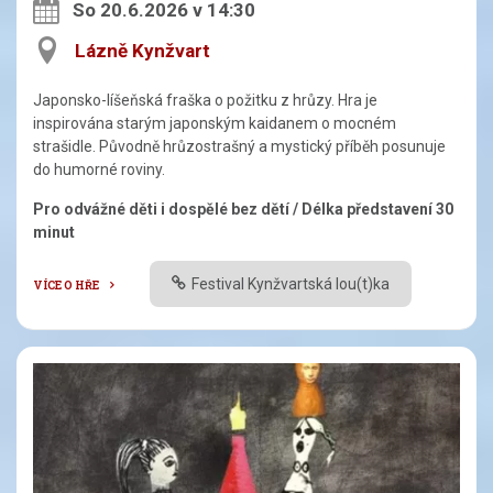
So 20.6.2026 v 14:30
Lázně Kynžvart
Japonsko-líšeňská fraška o požitku z hrůzy. Hra je
inspirována starým japonským kaidanem o mocném
strašidle. Původně hrůzostrašný a mystický příběh posunuje
do humorné roviny.
Pro odvážné děti i dospělé bez dětí / Délka představení 30
minut
Festival Kynžvartská lou(t)ka
VÍCE O HŘE