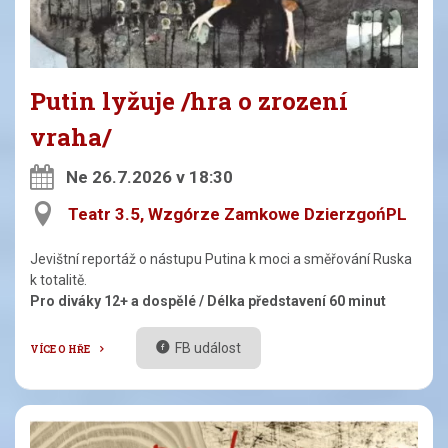
Putin lyžuje /hra o zrození
vraha/
Ne 26.7.2026 v 18:30
Teatr 3.5, Wzgórze Zamkowe DzierzgońPL
Jevištní reportáž o nástupu Putina k moci a směřování Ruska
k totalitě.
Pro diváky 12+ a dospělé / Délka představení 60 minut
FB událost
VÍCE O HŘE